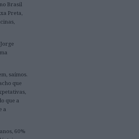
no Brasil
xa Preta,
icinas,
 Jorge
uma
em, saímos.
 acho que
petativas,
do que a
e a
 anos, 60%