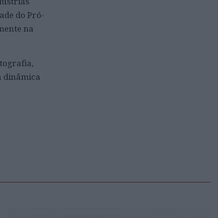
dústrias
dade do Pró-
lmente na
tografia,
a dinâmica