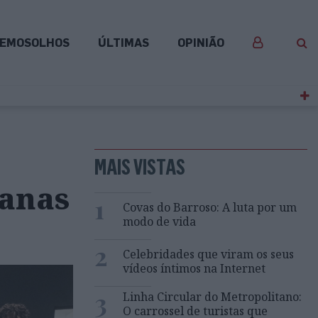
EMOSOLHOS
ÚLTIMAS
OPINIÃO
MAIS VISTAS
ianas
1
Covas do Barroso: A luta por um
modo de vida
2
Celebridades que viram os seus
vídeos íntimos na Internet
3
Linha Circular do Metropolitano:
O carrossel de turistas que