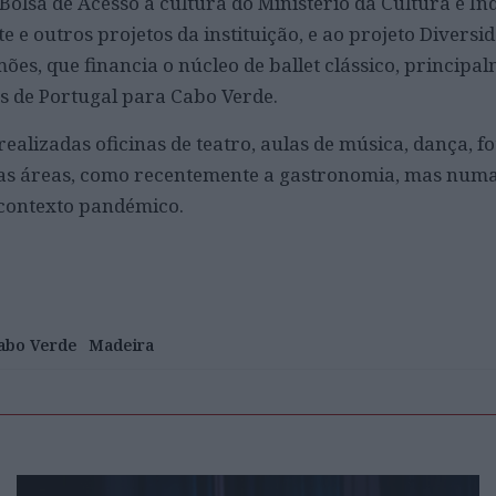
 Bolsa de Acesso à cultura do Ministério da Cultura e In
te e outros projetos da instituição, e ao projeto Diversi
mões, que financia o núcleo de ballet clássico, principa
s de Portugal para Cabo Verde.
alizadas oficinas de teatro, aulas de música, dança, fo
 as áreas, como recentemente a gastronomia, mas num
 contexto pandémico.
abo Verde
Madeira