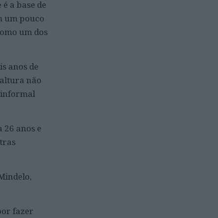
 é a base de
am um pouco
” como um dos
is anos de
 altura não
 informal
a 26 anos e
tras
Mindelo,
por fazer