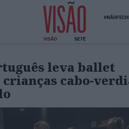
#NÃOFECH
VISÃO
SE7E
tuguês leva ballet
a crianças cabo-verd
lo