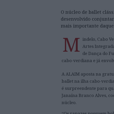
O núcleo de ballet clás
desenvolvido conjuntam
mais importante daquela
M
indelo, Cabo Ve
Artes Integrad
de Dança do Fu
cabo-verdiana e já envol
A ALAIM aposta na gratui
ballet na ilha cabo-verdi
é surpreendente para qua
Janaína Branco Alves, co
núcleo.
“Os rapazes possuem bols