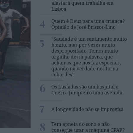
afastará quem trabalha em
Lisboa
4
Quem é Deus para uma criança?
Opinião de José Brissos-Lino
5
“Saudade é um sentimento muito
bonito, mas por vezes muito
despropositado. Temos muito
orgulho dessa palavra, que
achamos que nos faz especiais,
quando na verdade nos torna
cobardes’’
6
Os Lusíadas são um hospital e
Guerra Junqueiro uma avenida
7
A longevidade não se improvisa
8
Tem apneia do sono e não
consegue usar a máquina CPAP?