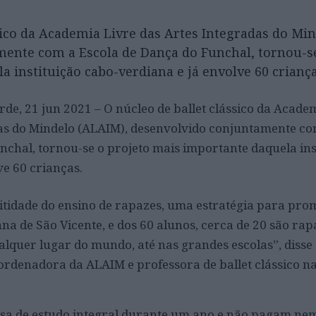
sico da Academia Livre das Artes Integradas do Min
ente com a Escola de Dança do Funchal, tornou-se
 instituição cabo-verdiana e já envolve 60 crianç
rde, 21 jun 2021 – O núcleo de ballet clássico da Acade
as do Mindelo (ALAIM), desenvolvido conjuntamente co
nchal, tornou-se o projeto mais importante daquela ins
ve 60 crianças.
tidade do ensino de rapazes, uma estratégia para pro
ana de São Vicente, e dos 60 alunos, cerca de 20 são rap
lquer lugar do mundo, até nas grandes escolas”, disse
ordenadora da ALAIM e professora de ballet clássico n
a de estudo integral durante um ano e não pagam nem 