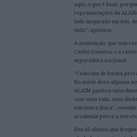
aqui, o que é bom, porque
representações da ALAIM
todo inspirado em nós, des
tudo”, apontou.
A instituição, que tem c
Carlos Fonseca, e a cant
seguradora nacional.
“Cederam de forma precár
No início dava alguma i
ALAIM ganhou uma dimens
com uma vida, uma dinâmi
estrutura física”, consi
academia perca a estrutur
Dos 60 alunos que freque