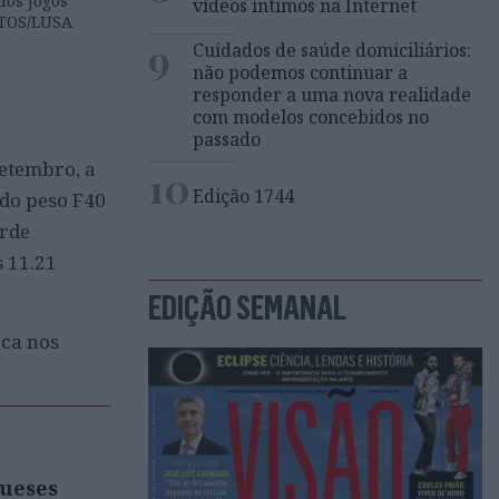
dos Jogos
vídeos íntimos na Internet
NTOS/LUSA
9
Cuidados de saúde domiciliários:
não podemos continuar a
responder a uma nova realidade
com modelos concebidos no
passado
setembro, a
10
Edição 1744
do peso F40
orde
s 11.21
EDIÇÃO SEMANAL
rca nos
gueses