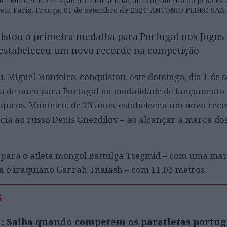
el Monteiro, em ação durante a final do lançamento do peso F4 
, em Paris, França, 01 de setembro de 2024. ANTÓNIO PEDRO SA
stou a primeira medalha para Portugal nos Jogos
 estabeleceu um novo recorde na competição
u, Miguel Monteiro, conquistou, este domingo, dia 1 de 
a de ouro para Portugal na modalidade de lançamento 
mpicos. Monteiro, de 23 anos, estabeleceu um novo rec
cia ao russo Denis Gnezdilov – ao alcançar a marca do
i para o atleta mongol Battulga Tsegmid – com uma ma
ra o iraquiano Garrah Tnaiash – com 11,03 metros.
s
 : Saiba quando competem os paratletas portu