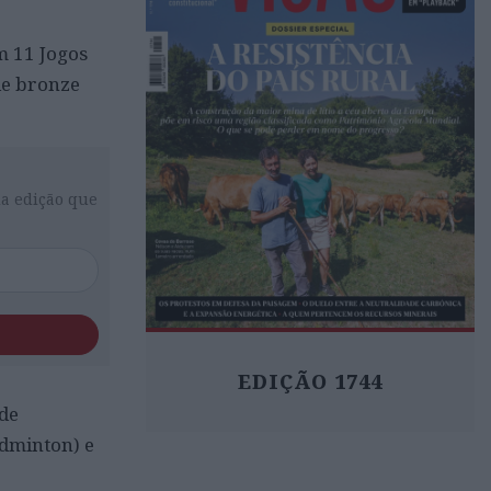
m 11 Jogos
de bronze
da edição que
EDIÇÃO 1744
 de
adminton) e