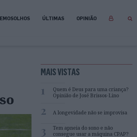
EMOSOLHOS
ÚLTIMAS
OPINIÃO
MAIS VISTAS
a
1
Quem é Deus para uma criança?
so
Opinião de José Brissos-Lino
2
A longevidade não se improvisa
3
Tem apneia do sono e não
consegue usar a máquina CPAP?