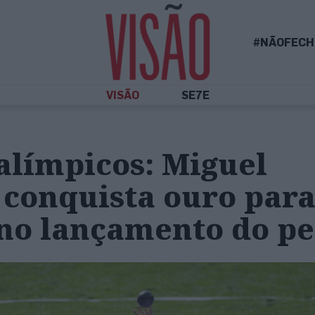
#NÃOFECH
VISÃO
SE7E
alímpicos: Miguel
 conquista ouro par
 no lançamento do pe