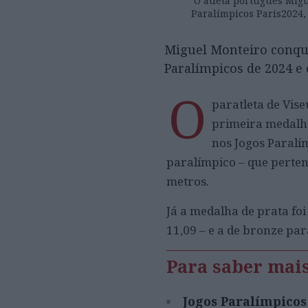
O atleta português Migu
Paralímpicos Paris2024
Miguel Monteiro conqui
Paralímpicos de 2024 e
O
paratleta de Vise
primeira medalh
nos Jogos Paralí
paralímpico – que perten
metros.
Já a medalha de prata fo
11,09 – e a de bronze pa
Para saber mai
Jogos Paralímpicos