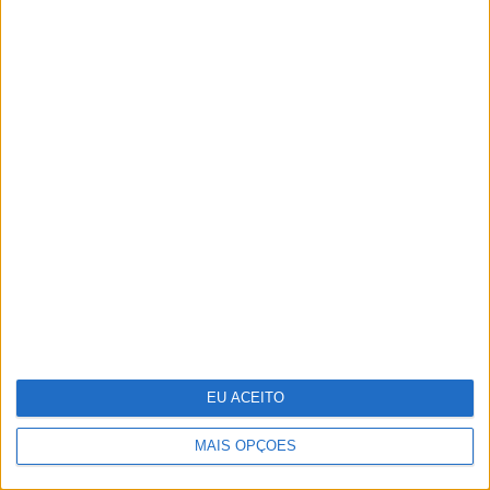
Indeed e Glassdoor vão
despedir 1300
trabalhadores
EU ACEITO
MAIS OPÇÕES