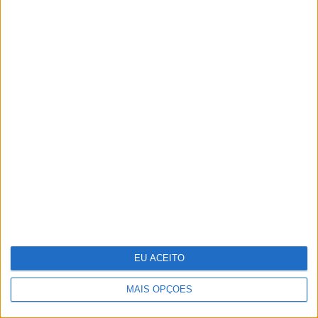
Sede da PIDE, o último
bastião do Estado Novo
EU ACEITO
O "look" de Letizia no
MAIS OPÇÕES
reencontro com a filha
em Marín