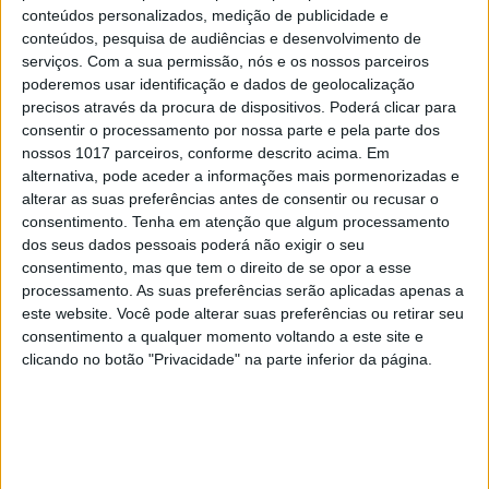
conteúdos personalizados, medição de publicidade e
conteúdos, pesquisa de audiências e desenvolvimento de
serviços.
Com a sua permissão, nós e os nossos parceiros
poderemos usar identificação e dados de geolocalização
precisos através da procura de dispositivos. Poderá clicar para
consentir o processamento por nossa parte e pela parte dos
nossos 1017 parceiros, conforme descrito acima. Em
alternativa, pode aceder a informações mais pormenorizadas e
alterar as suas preferências antes de consentir ou recusar o
consentimento.
Tenha em atenção que algum processamento
dos seus dados pessoais poderá não exigir o seu
Os lençóis bordal têm um detalhe de renda bordada
consentimento, mas que tem o direito de se opor a esse
processamento. As suas preferências serão aplicadas apenas a
este website. Você pode alterar suas preferências ou retirar seu
consentimento a qualquer momento voltando a este site e
Blanky
clicando no botão "Privacidade" na parte inferior da página.
Pedro Caseiro dormia mal – quem nunca? E, enquanto
procurava soluções naturais para melhorar o sono,
esbarrou com o conceito do cobertor pesado. “O peso
funciona como uma massagem que ajuda a relaxar,