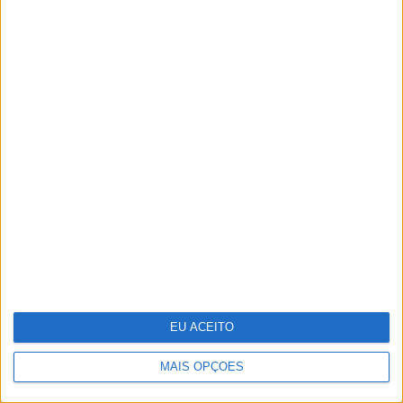
Investigadores
conseguem novas
"receitas" para
reprogramar células
que podem ajudar a
combater o cancro
EU ACEITO
MAIS OPÇÕES