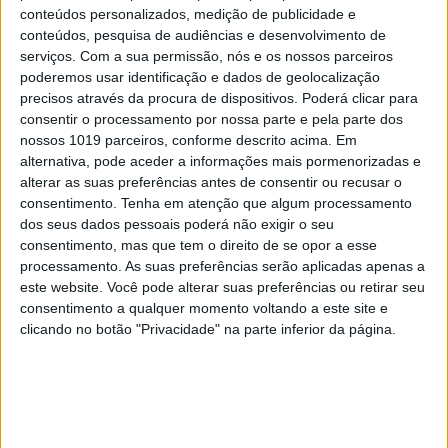
5
Spoofing: Quando o número do
conteúdos personalizados, medição de publicidade e
banco mente
conteúdos, pesquisa de audiências e desenvolvimento de
serviços.
Com a sua permissão, nós e os nossos parceiros
6
Como funcionam os apoios para
poderemos usar identificação e dados de geolocalização
comprar casa antes dos 35
precisos através da procura de dispositivos. Poderá clicar para
anos
consentir o processamento por nossa parte e pela parte dos
nossos 1019 parceiros, conforme descrito acima. Em
7
Tem apneia do sono e não
alternativa, pode aceder a informações mais pormenorizadas e
consegue usar a máquina
alterar as suas preferências antes de consentir ou recusar o
CPAP? Há uma alternativa a
consentimento.
Tenha em atenção que algum processamento
avaliar. Opinião de um dentista
dos seus dados pessoais poderá não exigir o seu
8
consentimento, mas que tem o direito de se opor a esse
A longevidade não se improvisa
processamento. As suas preferências serão aplicadas apenas a
este website. Você pode alterar suas preferências ou retirar seu
9
consentimento a qualquer momento voltando a este site e
Abdominais “tradicionais” ou
clicando no botão "Privacidade" na parte inferior da página.
prancha? A explicação de um
professor de Educação Física
10
Dossier Crime: As incríveis
histórias de uma
superinspetora da PJ