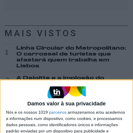
MAIS VISTOS
1
Linha Circular do Metropolitano:
O carrossel de turistas que
afastará quem trabalha em
Lisboa
2
A Deloitte e a implosão do
Ministério da Educação
3
Celebridades que viram os seus
Damos valor à sua privacidade
vídeos íntimos na Internet
Nós e os nossos 1019
parceiros
armazenamos e/ou acedemos
4
O Nobel disse o que ninguém
a informações num dispositivo, como cookies, e processamos
quer ouvir
dados pessoais, como identificadores únicos e informações
padrão enviadas por um dispositivo para publicidade e