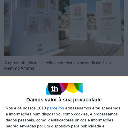
A apresentação da coleção aconteceu no passado dia 8, no
Memmo Alfama
Todas as ilustrações de
Arte Contra o Desperdício
Alimentar
serão impressas em papel
crush
(feito com
restos de bens alimentares como cerejas, café e kiwi)
Damos valor à sua privacidade
e estão à venda online por €12.5 (Too Good Too Go) e
Nós e os nossos 1019
parceiros
armazenamos e/ou acedemos
€15 (artistas). O valor das vendas reverte a favor do
a informações num dispositivo, como cookies, e processamos
Programa Mundial de Alimentos da ONU.
dados pessoais, como identificadores únicos e informações
padrão enviadas por um dispositivo para publicidade e