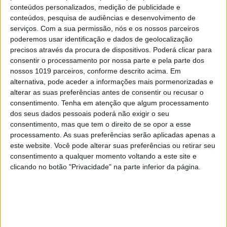
O local escolhido para o evento de apresentação desta
conteúdos personalizados, medição de publicidade e
conteúdos, pesquisa de audiências e desenvolvimento de
coleção exclusiva no passado dia 8 de Junho, foi o
serviços.
Com a sua permissão, nós e os nossos parceiros
rooftop
do mais recente parceiro da Too Good To Go, o
poderemos usar identificação e dados de geolocalização
hotel Memmo Alfama. Numa iniciativa completamente
precisos através da procura de dispositivos. Poderá clicar para
consentir o processamento por nossa parte e pela parte dos
zero waste
, o bar de cervejas artesanais e o catering
nossos 1019 parceiros, conforme descrito acima. Em
eram totalmente baseados em excedente alimentar.
alternativa, pode aceder a informações mais pormenorizadas e
alterar as suas preferências antes de consentir ou recusar o
consentimento.
Tenha em atenção que algum processamento
dos seus dados pessoais poderá não exigir o seu
Palavras-chave:
consentimento, mas que tem o direito de se opor a esse
Akacorleone
Arte contra o desperdício alimentar
processamento. As suas preferências serão aplicadas apenas a
este website. Você pode alterar suas preferências ou retirar seu
Desperdício Alimentar
Too Good To Go
consentimento a qualquer momento voltando a este site e
clicando no botão "Privacidade" na parte inferior da página.