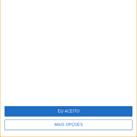
tem mesmo de
experimentar
Indeed e Glassdoor vão
despedir 1300
EU ACEITO
trabalhadores
MAIS OPÇÕES