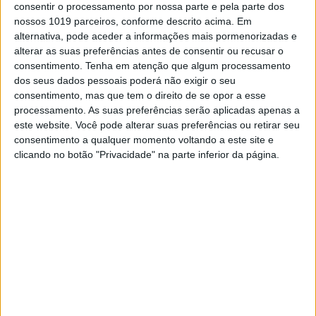
consentir o processamento por nossa parte e pela parte dos
nossos 1019 parceiros, conforme descrito acima. Em
alternativa, pode aceder a informações mais pormenorizadas e
alterar as suas preferências antes de consentir ou recusar o
consentimento.
Tenha em atenção que algum processamento
dos seus dados pessoais poderá não exigir o seu
consentimento, mas que tem o direito de se opor a esse
processamento. As suas preferências serão aplicadas apenas a
este website. Você pode alterar suas preferências ou retirar seu
VISÃO VERDE
consentimento a qualquer momento voltando a este site e
Como ter um Natal e um Ano Novo
clicando no botão "Privacidade" na parte inferior da página.
sem desperdício
A equipa do Pacto Climático Europeu dá algumas
dicas para evitarmos o desperdício, na época
festiva, da alimentação às prendas de Natal
VISÃO VERDE