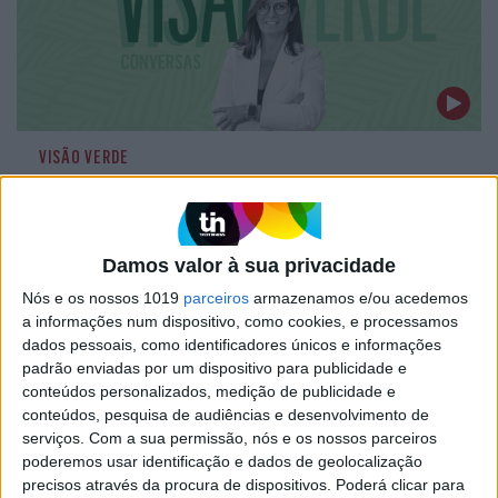
VISÃO VERDE
Deolinda Silva: “O consumidor
valoriza cada vez mais produtos e
empresas sustentáveis”
Damos valor à sua privacidade
No dia em que arrancou a 6ª edição do prémio
Ecotrophelia Portugal, que premeia projetos
Nós e os nossos 1019
parceiros
armazenamos e/ou acedemos
alimentares ecológicos criados por estudantes
a informações num dispositivo, como cookies, e processamos
universitários, a diretora da PortugalFoods falou
dados pessoais, como identificadores únicos e informações
sobre o papel da inovação na sustentabilidade do
padrão enviadas por um dispositivo para publicidade e
setor agroalimentar
conteúdos personalizados, medição de publicidade e
conteúdos, pesquisa de audiências e desenvolvimento de
serviços.
Com a sua permissão, nós e os nossos parceiros
poderemos usar identificação e dados de geolocalização
VISÃO VERDE
precisos através da procura de dispositivos. Poderá clicar para