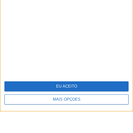
TERMOS E CONDIÇÕES DE UTILIZAÇÃO
POLÍTICA DE PRIVACIDADDE
POLÍTICA DE COOKIES
EU ACEITO
Copyright © Trust in News. Todos os direitos reservados.
MAIS OPÇÕES