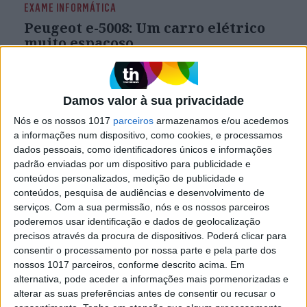
EXAME INFORMÁTICA
Peugeot e-5008: Um carro elétrico
muito espaçoso
Leve toda a família a bordo do novo SUV 100%
elétrico da Peugeot. Conta com sete lugares, um
design marcante, uma condução confortável e
Damos valor à sua privacidade
dinâmicas previsíveis. O sistema de
infoentretenimento envolve o condutor num
Nós e os nossos 1017
parceiros
armazenamos e/ou acedemos
ecrã amplo e há ainda a possibilidade de
a informações num dispositivo, como cookies, e processamos
carregar aparelhos sem fios ou através de
dados pessoais, como identificadores únicos e informações
ligações USB-C
padrão enviadas por um dispositivo para publicidade e
conteúdos personalizados, medição de publicidade e
conteúdos, pesquisa de audiências e desenvolvimento de
serviços.
Com a sua permissão, nós e os nossos parceiros
Exame Informática
poderemos usar identificação e dados de geolocalização
precisos através da procura de dispositivos. Poderá clicar para
consentir o processamento por nossa parte e pela parte dos
nossos 1017 parceiros, conforme descrito acima. Em
alternativa, pode aceder a informações mais pormenorizadas e
alterar as suas preferências antes de consentir ou recusar o