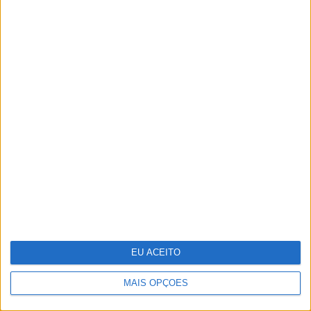
Um viva aos curiosos! David Fonseca na capa da
PRIMA
EU ACEITO
Vasco Futscher - O mundo inteiro em cada forma
MAIS OPÇÕES