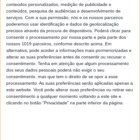
conteúdos personalizados, medição de publicidade e
Por fim, a Mobilisights está a expandir a sua base de
conteúdos, pesquisa de audiências e desenvolvimento de
serviços.
Com a sua permissão, nós e os nossos parceiros
clientes, aproveitando os dados de 13,8 milhões de
poderemos usar identificação e dados de geolocalização
veículos conectados da Stellantis para oferecer
precisos através da procura de dispositivos. Poderá clicar para
soluções inovadoras que respeitam a privacidade e
consentir o processamento por nossa parte e pela parte dos
nossos 1019 parceiros, conforme descrito acima. Em
enriquecem as experiências dos clientes. Estas
alternativa, pode aceder a informações mais pormenorizadas e
informações melhoram a gestão de frotas, a experiência
alterar as suas preferências antes de consentir ou recusar o
dos condutores, a gestão de tráfego e o planeamento
consentimento.
Tenha em atenção que algum processamento
dos seus dados pessoais poderá não exigir o seu
urbano, promovendo um mundo de transporte mais
consentimento, mas que tem o direito de se opor a esse
inteligente e seguro através de dados personalizados e
processamento. As suas preferências serão aplicadas apenas a
anonimizados.
este website. Você pode alterar suas preferências ou retirar seu
consentimento a qualquer momento voltando a este site e
clicando no botão "Privacidade" na parte inferior da página.
Palavras-chave:
condução autónoma
software
stellantis