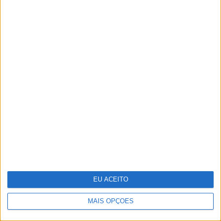
dados
O futuro começou esta noite. Como
foi preparado o 25 de Abril
EU ACEITO
MAIS OPÇÕES