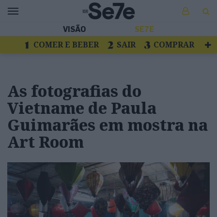
VISÃO
SE7E
COMER E BEBER
SAIR
COMPRAR
VER
LIVROS E DISCOS
TV
ESCAPAR
As fotografias do
Vietname de Paula
Guimarães em mostra na
Art Room