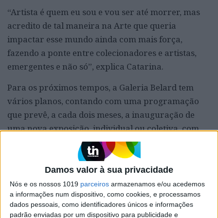
“Artista é quem eu sou e vou ser até morrer, mas
acredito de tal maneira na Arte que queria
impactar esse mundo ainda com mais força,
fazendo a ponte entre colecionadores e artistas,
emergentes e não só”, explica Catarina.
Para os próximos tempos, a Galeria Belard tem
vários planos, contando com uma programação
que prevê, a cada dois meses, a inauguração de
uma nova exposição, individual ou coletiva, com
artistas da casa e convidados.
Galeria Belard
> R. Rodrigo da Fonseca, 103 B,
Damos valor à sua privacidade
Lisboa >
@galeriabelard
> ter-sáb 10h-19h >
Nós e os nossos 1019
parceiros
armazenamos e/ou acedemos
grátis
a informações num dispositivo, como cookies, e processamos
dados pessoais, como identificadores únicos e informações
padrão enviadas por um dispositivo para publicidade e