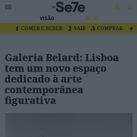
VISÃO
SE7E
COMER E BEBER
SAIR
COMPRAR
VER
LIVROS E DISCOS
TV
ESCAPAR
Galeria Belard: Lisboa
tem um novo espaço
dedicado à arte
contemporânea
figurativa