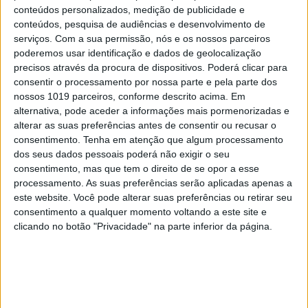
conteúdos personalizados, medição de publicidade e
Palavras-chave:
conteúdos, pesquisa de audiências e desenvolvimento de
belard
eurico lino do vale
fotografia
Galeria Belard
serviços.
Com a sua permissão, nós e os nossos parceiros
poderemos usar identificação e dados de geolocalização
galeria de arte
precisos através da procura de dispositivos. Poderá clicar para
consentir o processamento por nossa parte e pela parte dos
nossos 1019 parceiros, conforme descrito acima. Em
alternativa, pode aceder a informações mais pormenorizadas e
CAPA DA EDIÇÃO
alterar as suas preferências antes de consentir ou recusar o
consentimento.
Tenha em atenção que algum processamento
dos seus dados pessoais poderá não exigir o seu
consentimento, mas que tem o direito de se opor a esse
processamento. As suas preferências serão aplicadas apenas a
este website. Você pode alterar suas preferências ou retirar seu
consentimento a qualquer momento voltando a este site e
clicando no botão "Privacidade" na parte inferior da página.