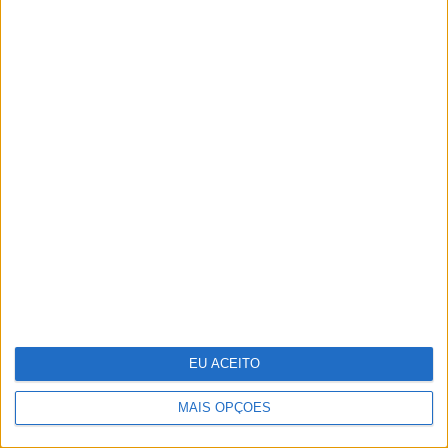
Ralis de regularidade: das apps
gratuitas às sondas, conheça a
tecnologia que pode usar para ser
competitivo
EU ACEITO
MAIS OPÇÕES