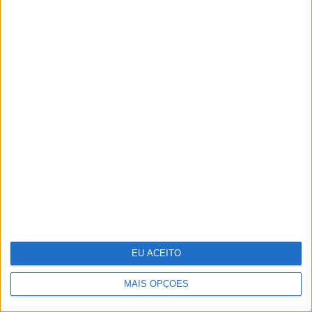
Keep the coins, I want change: um
mapa para a sustentabilidade
empresarial em 2025
EU ACEITO
MAIS OPÇÕES