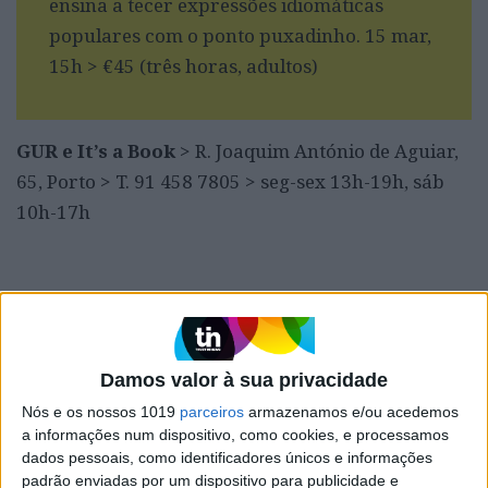
ensina a tecer expressões idiomáticas
populares com o ponto puxadinho. 15 mar,
15h > €45 (três horas, adultos)
GUR e It’s a Book
> R. Joaquim António de Aguiar,
65, Porto > T. 91 458 7805 > seg-sex 13h-19h, sáb
10h-17h
Palavras-chave:
It´s a Book
livrarias para crianças
Damos valor à sua privacidade
CAPA DA EDIÇÃO
Nós e os nossos 1019
parceiros
armazenamos e/ou acedemos
a informações num dispositivo, como cookies, e processamos
dados pessoais, como identificadores únicos e informações
padrão enviadas por um dispositivo para publicidade e