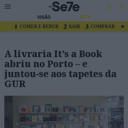
VISÃO
SE7E
COMER E BEBER
SAIR
COMPRAR
VER
LIVROS E DISCOS
TV
ESCAPAR
A livraria It’s a Book
abriu no Porto – e
juntou-se aos tapetes da
GUR