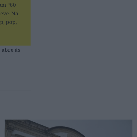
com “60
reve. Na
p, pop,
o abre às