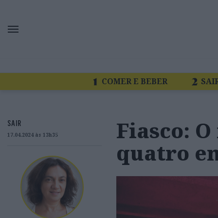
COMER E BEBER
SAI
Fiasco: O
SAIR
17.04.2024 às 13h35
quatro e