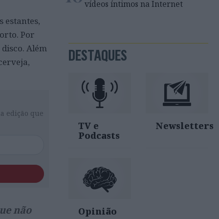
vídeos íntimos na Internet
s estantes,
Porto. Por
 disco. Além
DESTAQUES
cerveja,
da edição que
TV e
Newsletters
Podcasts
que não
Opinião