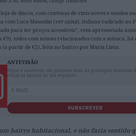
ado A ou, entre outros, Gringo Trashcore
loja de discos, com centenas de vinis novos
e usados na
ia com Luca Massolin (
ver caixa
), italiano radicado no 
ensada para ter preços acessíveis”, vem apresentada num
 a €9), todos com nomes relacionados com a música, há 
a partir de €2), feita no bairro por Maria Lima.
ANTEVISÃO
Fique a conhecer, em primeira mão, as principais histórias 
chega às bancas no dia seguinte
SUBSCREVER
um bairro habitacional, e não fazia sentido 