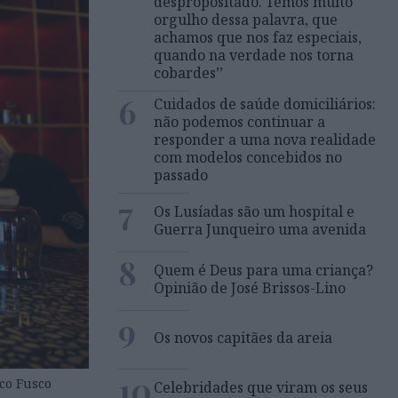
despropositado. Temos muito
orgulho dessa palavra, que
achamos que nos faz especiais,
quando na verdade nos torna
cobardes’’
6
Cuidados de saúde domiciliários:
não podemos continuar a
responder a uma nova realidade
com modelos concebidos no
passado
7
Os Lusíadas são um hospital e
Guerra Junqueiro uma avenida
8
Quem é Deus para uma criança?
Opinião de José Brissos-Lino
9
Os novos capitães da areia
10
co Fusco
Celebridades que viram os seus