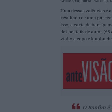
Groove, Euphoria Two Step, L
Uma dessas valências é a
resultado de uma parcer
isso, a carta de bar, “p
de cocktails de autor (€8
vinho a copo e kombucha (
O Bonfim é 