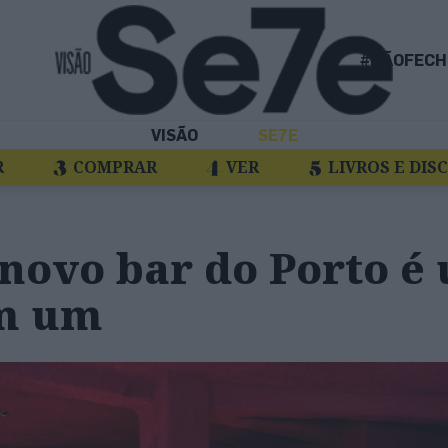
#NÃOFECH
VISÃO
SE7E
R
COMPRAR
VER
LIVROS E DIS
 novo bar do Porto é
m um