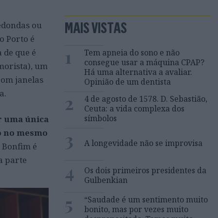
MAIS VISTAS
redondas ou
o Porto é
1
a de que é
Tem apneia do sono e não
consegue usar a máquina CPAP?
morista), um
Há uma alternativa a avaliar.
com janelas
Opinião de um dentista
a.
2
4 de agosto de 1578. D. Sebastião,
Ceuta: a vida complexa dos
símbolos
er uma única
eo no mesmo
3
A longevidade não se improvisa
O Bonfim é
a parte
4
Os dois primeiros presidentes da
Gulbenkian
5
“Saudade é um sentimento muito
bonito, mas por vezes muito