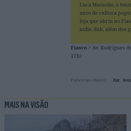
Luca Massolin, a 8mm
anos de cultura popul
loja que abriu no Fias
indie, dub, além dos 
Fiasco
> Av. Rodrigues de
12h)
Palavras-chave:
Bar
Bon
MAIS NA VISÃO