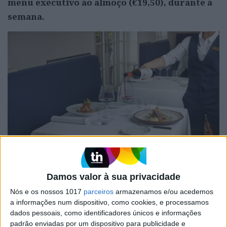
menu executivo ao almoço (€19,50), durante a
semana.
Damos valor à sua privacidade
O restaurante Xtian tem agora um menu de almoço
(€19,50), durante a semana. Foto: DR
Nós e os nossos 1017
parceiros
armazenamos e/ou acedemos
a informações num dispositivo, como cookies, e processamos
Emanuel Machado inspira-se na cozinha
dados pessoais, como identificadores únicos e informações
padrão enviadas por um dispositivo para publicidade e
portuguesa para levar à mesa o arroz da região