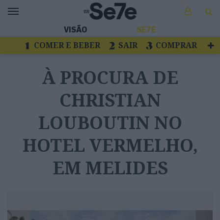
VISÃO
SE7E
COMER E BEBER
SAIR
COMPRAR
VER
LIVROS E DISCOS
TV
À PROCURA DE
ESCAPAR
CHRISTIAN
LOUBOUTIN NO
HOTEL VERMELHO,
EM MELIDES