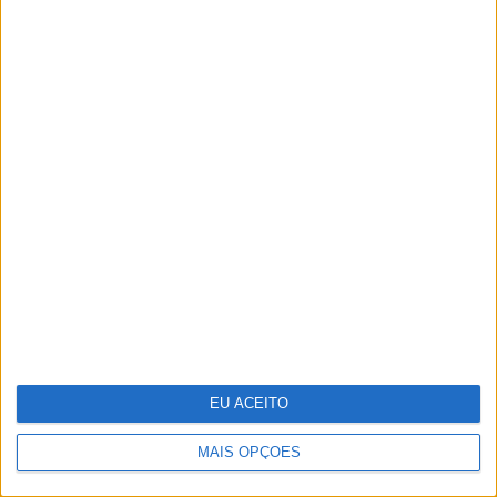
Cosentino inaugura o Cosentino City
Porto e reforça a sua presença em
Portugal
EU ACEITO
MAIS OPÇÕES