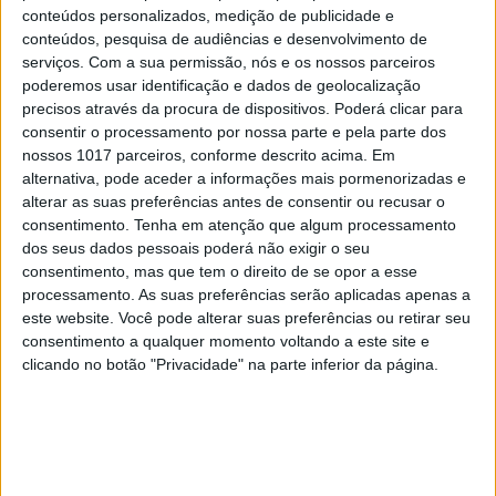
conteúdos personalizados, medição de publicidade e
feito no tacho com peixe e marisco, a garoupa à
conteúdos, pesquisa de audiências e desenvolvimento de
Bulhão Pato, o chambão de borrego ou a bochecha
serviços.
Com a sua permissão, nós e os nossos parceiros
poderemos usar identificação e dados de geolocalização
de novilho em vinho tinto. Pode não haver uma loja
precisos através da procura de dispositivos. Poderá clicar para
Louboutin por
aqui
, agora que se come bem, está
consentir o processamento por nossa parte e pela parte dos
garantido.
nossos 1017 parceiros, conforme descrito acima. Em
alternativa, pode aceder a informações mais pormenorizadas e
alterar as suas preferências antes de consentir ou recusar o
Vermelho
> R. Dr. Evaristo Sousa Gago, 2, Melides
consentimento.
Tenha em atenção que algum processamento
dos seus dados pessoais poderá não exigir o seu
> T. 91 528 0511 > a partir de €270
consentimento, mas que tem o direito de se opor a esse
processamento. As suas preferências serão aplicadas apenas a
este website. Você pode alterar suas preferências ou retirar seu
Luxo: menos formal, mais pessoal
consentimento a qualquer momento voltando a este site e
clicando no botão "Privacidade" na parte inferior da página.
Uma flor-de-lis dourada brilha nas fardas
do staff do hotel Vermelho, em Melides.
Trata-se do símbolo da
Relais & Châteaux,
uma associação sem fins lucrativos
fundada em 1954 (celebra agora 70