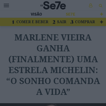
VISÃO
SE7E
COMER E BEBER
SAIR
COMPRAR
VER
LIVROS E DISCOS
TV
MARLENE VIEIRA
ESCAPAR
GANHA
(FINALMENTE) UMA
ESTRELA MICHELIN:
“O SONHO COMANDA
A VIDA”