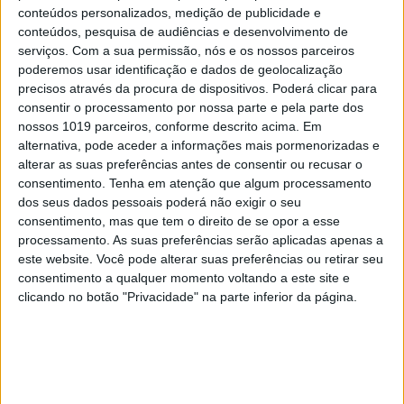
conteúdos personalizados, medição de publicidade e
Turismo do Porto & Norte, foi apresentada por
conteúdos, pesquisa de audiências e desenvolvimento de
Marta Leite de Castro, com intervenções na
serviços.
Com a sua permissão, nós e os nossos parceiros
poderemos usar identificação e dados de geolocalização
passadeira vermelha da chefe pasteleira Juliana
precisos através da procura de dispositivos. Poderá clicar para
Penteado, e música a cargo da banda Expresso
consentir o processamento por nossa parte e pela parte dos
Atlântico.
nossos 1019 parceiros, conforme descrito acima. Em
alternativa, pode aceder a informações mais pormenorizadas e
alterar as suas preferências antes de consentir ou recusar o
AS NOVIDADES NO GUIA MICHELIN
consentimento.
Tenha em atenção que algum processamento
PORTUGAL 2025
dos seus dados pessoais poderá não exigir o seu
consentimento, mas que tem o direito de se opor a esse
OS OITO NOVOS ESTRELA MICHELIN
processamento. As suas preferências serão aplicadas apenas a
este website. Você pode alterar suas preferências ou retirar seu
Arhke (João Ricardo Alves, Lisboa)
consentimento a qualquer momento voltando a este site e
clicando no botão "Privacidade" na parte inferior da página.
Blind (Vítor Matos/Rita Magro, Porto)
Grenache (Philippe Gelfi, Lisboa)
Marlene (Marlene, Lisboa)