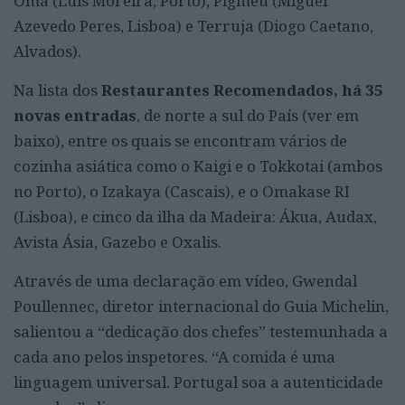
Oma (Luís Moreira, Porto), Pigmeu (Miguel
Azevedo Peres, Lisboa) e Terruja (Diogo Caetano,
Alvados).
Na lista dos
Restaurantes Recomendados, há 35
novas entradas
, de norte a sul do País (ver em
baixo), entre os quais se encontram vários de
cozinha asiática como o Kaigi e o Tokkotai (ambos
no Porto), o Izakaya (Cascais), e o Omakase RI
(Lisboa), e cinco da ilha da Madeira: Ákua, Audax,
Avista Ásia, Gazebo e Oxalis.
Através de uma declaração em vídeo, Gwendal
Poullennec, diretor internacional do Guia Michelin,
salientou a “dedicação dos chefes” testemunhada a
cada ano pelos inspetores. “A comida é uma
linguagem universal. Portugal soa a autenticidade