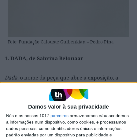
Foto: Fundação Calouste Gulbenkian – Pedro Pina
1. DADA, de Sabrina Belouaar
Dada
, o nome da peça que abre a exposição, a
única que ocupa o painel que dá acesso à grande
sala principal da Gulbenkian, é como se diz “papá”
na Argélia. São duas mãos em tensão, amarradas
Damos valor à sua privacidade
por cintos. “Foi consensual entre os três
Nós e os nossos 1017
parceiros
armazenamos e/ou acedemos
comissários que esta deveria ser a primeira peça”,
a informações num dispositivo, como cookies, e processamos
explica Katia Kameli, artista e comissária de
dados pessoais, como identificadores únicos e informações
padrão enviadas por um dispositivo para publicidade e