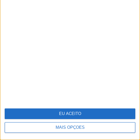
CULTURANDO NA LUSOFONIA
4 de agosto de 1578. D. Sebastião,
Ceuta: a vida complexa dos símbolos
EU ACEITO
MAIS OPÇÕES