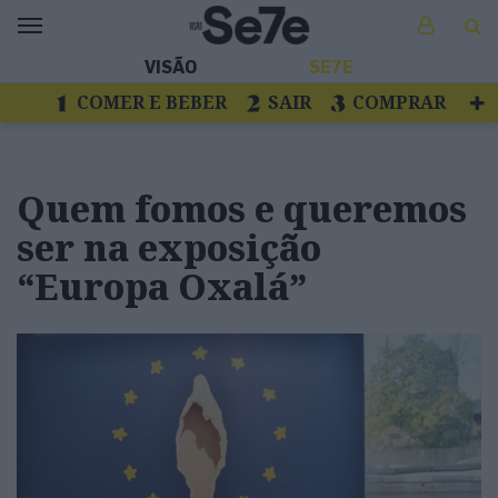
VISÃO
SE7E
COMER E BEBER
SAIR
COMPRAR
VER
LIVROS E DISCOS
TV
ESCAPAR
Quem fomos e queremos
ser na exposição
“Europa Oxalá”