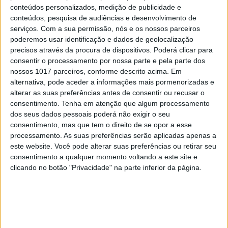
Europa Oxalá. “É uma obra simples, mas
conteúdos personalizados, medição de publicidade e
extremamente forte. Para mim, tem muitos níveis
conteúdos, pesquisa de audiências e desenvolvimento de
de leitura. Vemos os países colonizados que foram
serviços.
Com a sua permissão, nós e os nossos parceiros
poderemos usar identificação e dados de geolocalização
amarrados e violentados, e sentimos essa violência,
precisos através da procura de dispositivos. Poderá clicar para
mas também podemos ver a enorme força destas
consentir o processamento por nossa parte e pela parte dos
mãos.” A autora de
Dada
– Sabrina Belouaar, que
nossos 1017 parceiros, conforme descrito acima. Em
alternativa, pode aceder a informações mais pormenorizadas e
tem mais três peças na exposição – é uma das mais
alterar as suas preferências antes de consentir ou recusar o
jovens artistas desta mostra. Nasceu em França em
consentimento.
Tenha em atenção que algum processamento
1986 e “o seu trabalho artístico parte de uma
dos seus dados pessoais poderá não exigir o seu
consentimento, mas que tem o direito de se opor a esse
história familiar marcada por injustiças e
processamento. As suas preferências serão aplicadas apenas a
desigualdades e conta de um modo universal a sua
este website. Você pode alterar suas preferências ou retirar seu
dificuldade em encontrar o seu lugar, sobretudo
consentimento a qualquer momento voltando a este site e
clicando no botão "Privacidade" na parte inferior da página.
como mulher, numa sociedade ocidental
profundamente estigmatizante relativamente a
todos aqueles que mantém afastados”, lê-se no
catálogo.