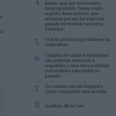
bonito, mas por vezes muito
despropositado. Temos muito
orgulho dessa palavra, que
do
achamos que nos faz especiais,
quando na verdade nos torna
cobardes’’
al
5
Os dois primeiros presidentes da
Gulbenkian
,
6
Cuidados de saúde domiciliários:
não podemos continuar a
responder a uma nova realidade
com modelos concebidos no
passado
7
Os Lusíadas são um hospital e
Guerra Junqueiro uma avenida
8
Goodbye, Nick Cave