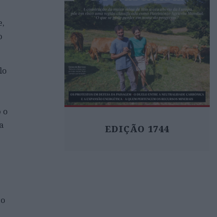
e,
o
lo
 o
a
EDIÇÃO 1744
ão