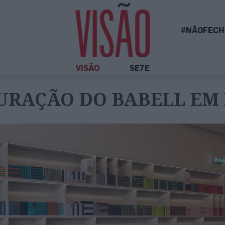
#NÃOFECH
VISÃO
SE7E
URAÇÃO DO BABELL EM