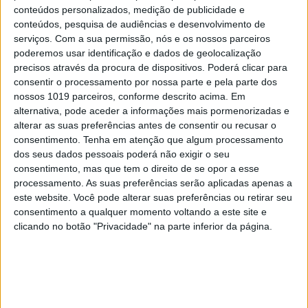
evolução do RV144, não de uma revolução”.
conteúdos personalizados, medição de publicidade e
conteúdos, pesquisa de audiências e desenvolvimento de
serviços.
Com a sua permissão, nós e os nossos parceiros
Relativamente à PrEP, o cientista explica que
poderemos usar identificação e dados de geolocalização
existem, em África, “problemas enormes de acesso
precisos através da procura de dispositivos. Poderá clicar para
consentir o processamento por nossa parte e pela parte dos
e aceitação da PrEP como uma intervenção
nossos 1019 parceiros, conforme descrito acima. Em
razoável” de prevenção do HIV, também devido ao
alternativa, pode aceder a informações mais pormenorizadas e
estigma social, uma vez que no Uganda, por
alterar as suas preferências antes de consentir ou recusar o
consentimento.
Tenha em atenção que algum processamento
exemplo, a PrEP é distribuída por clínicas de VIH, o
dos seus dados pessoais poderá não exigir o seu
que pode levar as pessoas a sentirem-se
consentimento, mas que tem o direito de se opor a esse
desconfortáveis em recorrer a esses espaços.
processamento. As suas preferências serão aplicadas apenas a
este website. Você pode alterar suas preferências ou retirar seu
Depois das 26 semanas de utilização da PrEp no
consentimento a qualquer momento voltando a este site e
clicando no botão "Privacidade" na parte inferior da página.
ensaio, os participantes do ensaio têm a opção de
aceder à PrEP em instalações de saúde pública,
mas os coordenadores do ensaio afirmam que não
estão todos a fazer a transição para a utilização do