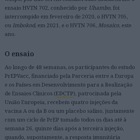
ensaio HVTN 702, conhecido por
Uhambo
, foi
interrompido em fevereiro de 2020, o HVTN 705,
ou
Imbokod
, em 2021, e o HVTN 706,
Mosaico
, este
ano.
O ensaio
Ao longo de 48 semanas, os participantes do estudo
PrEPVacc, financiado pela Parceria entre a Europa
e os Países em Desenvolvimento para a Realização
de Ensaios Clínicos (
EDCTP
), patrocinada pela
União Europeia, recebem quatro injeções da
vacina A ou da B ou um placebo salino, juntamente
com um ciclo de PrEP tomado todos os dias até à
semana 26, quinze dias após a terceira injeção,
quando, supostamente, a resposta imunitária