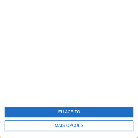
Vencedores e vencidos do 25 de
Abril na VISÃO História
EU ACEITO
MAIS OPÇÕES