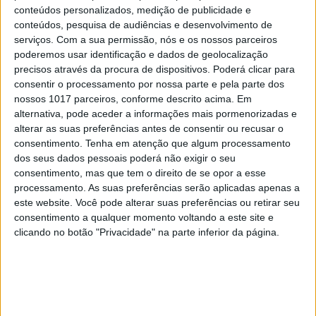
partículas virais e de replicações que acontecem”,
conteúdos personalizados, medição de publicidade e
conteúdos, pesquisa de audiências e desenvolvimento de
logo, a probabilidade do surgimento de mais
serviços.
Com a sua permissão, nós e os nossos parceiros
variantes.
poderemos usar identificação e dados de geolocalização
precisos através da procura de dispositivos. Poderá clicar para
“Estamos a cair numa situação em que dificilmente
consentir o processamento por nossa parte e pela parte dos
nossos 1017 parceiros, conforme descrito acima. Em
nos vamos livrar da Omicron”, afirma Manuel
alternativa, pode aceder a informações mais pormenorizadas e
Carmo Gomes. O epidemiologista e Miguel
alterar as suas preferências antes de consentir ou recusar o
Prudêncio recordam, porém, que “isto não quer
consentimento.
Tenha em atenção que algum processamento
dos seus dados pessoais poderá não exigir o seu
dizer que não possa vir a aparecer uma variante
consentimento, mas que tem o direito de se opor a esse
mais infecciosa, da maré de novas subvariantes
processamento. As suas preferências serão aplicadas apenas a
que estão sempre a aparecer”.
este website. Você pode alterar suas preferências ou retirar seu
consentimento a qualquer momento voltando a este site e
clicando no botão "Privacidade" na parte inferior da página.
Por esta razão, torna-se ainda mais importante a
campanha de vacinação sazonal que, este ano,
inclui, para certas pessoas, as novas vacinas
contra a Covid-19 , especificamente desenhadas