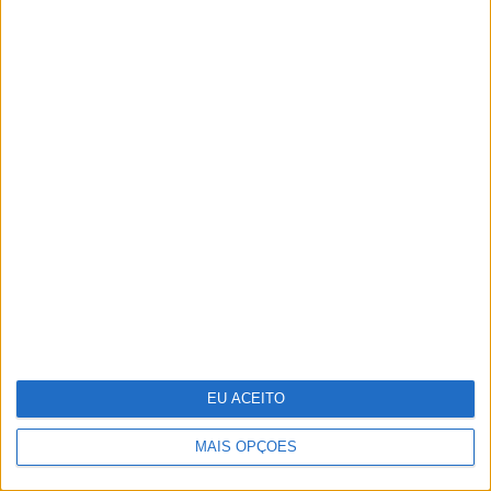
Os 125 segredos que já passaram
pela “Casa dos Segredos” em
Portugal
EU ACEITO
MAIS OPÇÕES