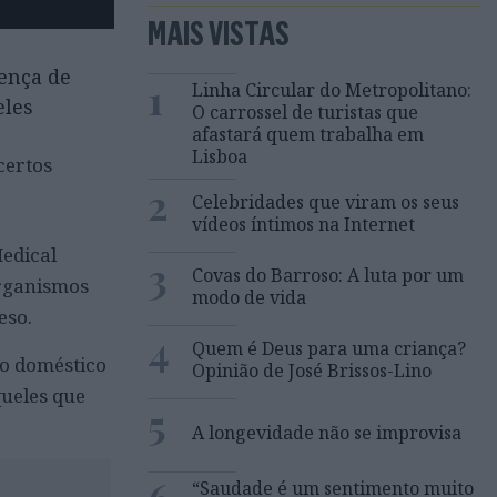
MAIS VISTAS
ença de
1
Linha Circular do Metropolitano:
eles
O carrossel de turistas que
afastará quem trabalha em
Lisboa
certos
2
Celebridades que viram os seus
vídeos íntimos na Internet
Medical
3
Covas do Barroso: A luta por um
organismos
modo de vida
eso.
4
Quem é Deus para uma criança?
so doméstico
Opinião de José Brissos-Lino
queles que
5
A longevidade não se improvisa
“Saudade é um sentimento muito