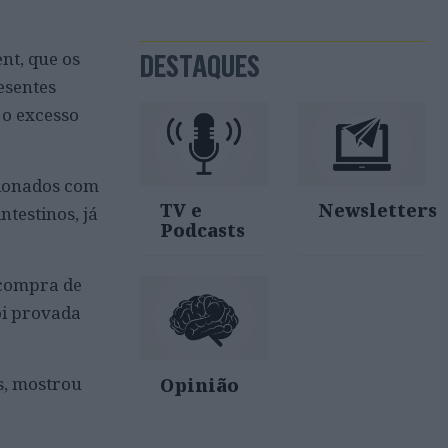
nt, que os
DESTAQUES
esentes
 o excesso
cionados com
TV e
Newsletters
testinos, já
Podcasts
 compra de
oi provada
s, mostrou
Opinião