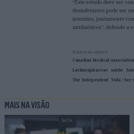
“Este estudo deve ser co
desinfetantes pode ser u
intestino, juntamente co
antibióticos”, defende a 
Palavras-chave:
Canadian Medical Association
Lachnospiraceae
saúde
Saú
The Independent
Vida / Ser
MAIS NA VISÃO
Se7e