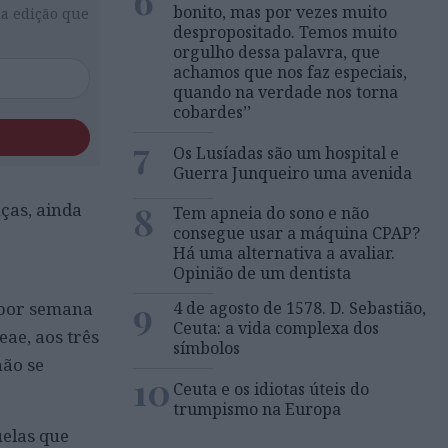
6
bonito, mas por vezes muito
da edição que
despropositado. Temos muito
orgulho dessa palavra, que
achamos que nos faz especiais,
quando na verdade nos torna
cobardes’’
7
Os Lusíadas são um hospital e
Guerra Junqueiro uma avenida
8
ças, ainda
Tem apneia do sono e não
consegue usar a máquina CPAP?
Há uma alternativa a avaliar.
Opinião de um dentista
e
9
4 de agosto de 1578. D. Sebastião,
 por semana
Ceuta: a vida complexa dos
ae, aos três
símbolos
não se
10
Ceuta e os idiotas úteis do
trumpismo na Europa
uelas que