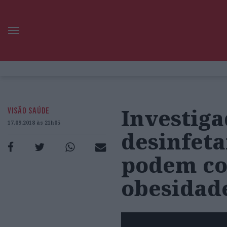
Investiga
VISÃO SAÚDE
17.09.2018 às 21h05
desinfeta
podem co
obesidade