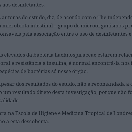
 aos desinfetantes.
 autoras do estudo, diz, de acordo com o The Independe
 microbiota intestinal – grupo de microorganismos pr
onsáveis pela associação entre o uso de desinfetantes e
is elevados da bactéria Lachnospiraceae estarem rela
l e resistência à insulina, é normal encontrá-la nos in
espécies de bactérias só nesse órgão.
 apesar dos resultados do estudo, não é recomandada a
 um resultado direto desta investigação, porque não f
alidade.
sora na Escola de Higiene e Medicina Tropical de Londre
ão a esta descoberta.