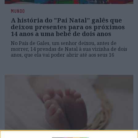
MUNDO
A história do "Pai Natal" galês que
deixou presentes para os próximos
14 anos a uma bebé de dois anos
No País de Gales, um senhor deixou, antes de
morrer, 14 prendas de Natal à sua vizinha de dois
anos, que ela vai poder abrir até aos seus 16