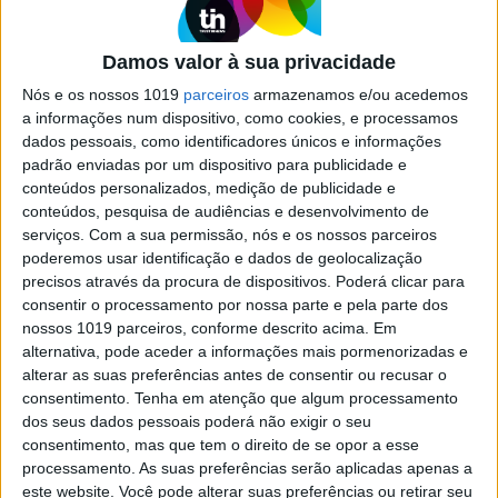
SOCIEDADE
“Nunca pensei que um beijo pudesse
Damos valor à sua privacidade
matá-la”
Nós e os nossos 1019
parceiros
armazenamos e/ou acedemos
Recém-nascido morreu devido a uma infeção
a informações num dispositivo, como cookies, e processamos
generalizada causada pelo vírus do herpes. Pais
dados pessoais, como identificadores únicos e informações
da bebé alertam para cuidados a ter
padrão enviadas por um dispositivo para publicidade e
conteúdos personalizados, medição de publicidade e
conteúdos, pesquisa de audiências e desenvolvimento de
serviços.
Com a sua permissão, nós e os nossos parceiros
SOCIEDADE
poderemos usar identificação e dados de geolocalização
Tribunal rejeitou pedido de homem
precisos através da procura de dispositivos. Poderá clicar para
que queria ser 20 anos mais novo
consentir o processamento por nossa parte e pela parte dos
nossos 1019 parceiros, conforme descrito acima. Em
O juiz holandês não aceitou a fundamentação do
alternativa, pode aceder a informações mais pormenorizadas e
homem que diz se difícil encontrar trabalho e
alterar as suas preferências antes de consentir ou recusar o
amor aos 69 anos
consentimento.
Tenha em atenção que algum processamento
dos seus dados pessoais poderá não exigir o seu
consentimento, mas que tem o direito de se opor a esse
processamento. As suas preferências serão aplicadas apenas a
Visão Saúde
este website. Você pode alterar suas preferências ou retirar seu