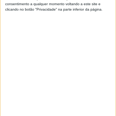
consentimento a qualquer momento voltando a este site e
clicando no botão "Privacidade" na parte inferior da página.
VISÃO SAÚDE
Obesidade infantil pode aumentar
número de casos de asma
Uma investigação conduzida por investigadores
americanos conlcui que as crianças obesas têm
mais 30% de probabilidade de desenvolverem
asma do que as que têm um peso saudável. Mas
os jovens com sobrepeso também aumentam as
hipóteses de terem a doença em 17%