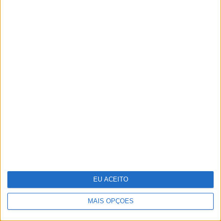
Os melhores fixadores para que a
maquilhagem dure o dia todo
EU ACEITO
MAIS OPÇÕES