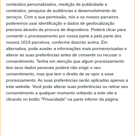
conteúdos personalizados, medição de publicidade e
conteúdos, pesquisa de audiências e desenvolvimento de
Já o Brasil parece estar a aceitar tudo de olhos
serviços.
Com a sua permissão, nós e os nossos parceiros
fechados
, incluindo o documento da
poderemos usar identificação e dados de geolocalização
desflorestação, deixando muita gente desconfiada
precisos através da procura de dispositivos. Poderá clicar para
consentir o processamento por nossa parte e pela parte dos
da seriedade do governo de Bolsonaro, que há anos
nossos 1019 parceiros, conforme descrito acima. Em
dá indicações no sentido contrário.
alternativa, pode aceder a informações mais pormenorizadas e
alterar as suas preferências antes de consentir ou recusar o
Finalmente, os EUA e a China assinaram, para
consentimento.
Tenha em atenção que algum processamento
surpresa de muitos,
um acordo bilateral
que
dos seus dados pessoais poderá não exigir o seu
consentimento, mas que tem o direito de se opor a esse
parece ser um bom presságio, atendendo às
processamento. As suas preferências serão aplicadas apenas a
péssimas relações entre eles, mas o documento é
este website. Você pode alterar suas preferências ou retirar seu
vago e não tem medidas concretas.
consentimento a qualquer momento voltando a este site e
clicando no botão "Privacidade" na parte inferior da página.
E há ainda que levar em conta que tudo isto são
promessas, e muitas delas a longuíssimo prazo.
A
Índia aponta a neutralidade carbónica para
2070
, quando a hoje adolescente Greta Thunberg