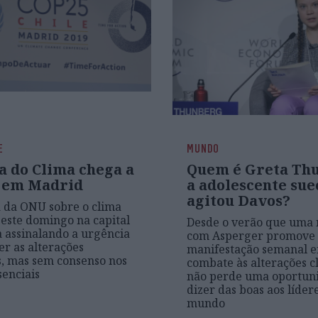
E
MUNDO
a do Clima chega a
Quem é Greta Th
 em Madrid
a adolescente sue
agitou Davos?
 da ONU sobre o clima
este domingo na capital
Desde o verão que uma 
 assinalando a urgência
com Asperger promove
er as alterações
manifestação semanal 
s, mas sem consenso nos
combate às alterações c
senciais
não perde uma oportun
dizer das boas aos líder
mundo