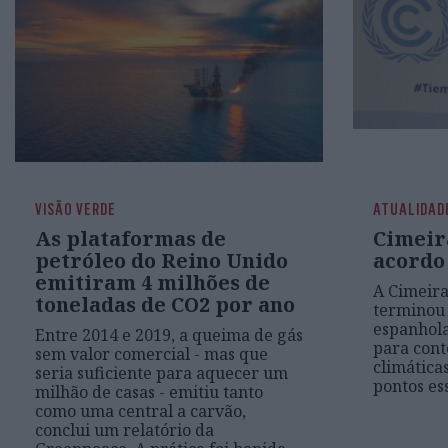
VISÃO VERDE
ATUALIDAD
As plataformas de
Cimeir
petróleo do Reino Unido
acordo
emitiram 4 milhões de
A Cimeira
toneladas de CO2 por ano
terminou 
espanhola
Entre 2014 e 2019, a queima de gás
para cont
sem valor comercial - mas que
climática
seria suficiente para aquecer um
pontos es
milhão de casas - emitiu tanto
como uma central a carvão,
conclui um relatório da