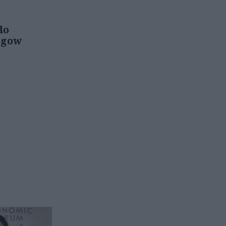
do
sgow