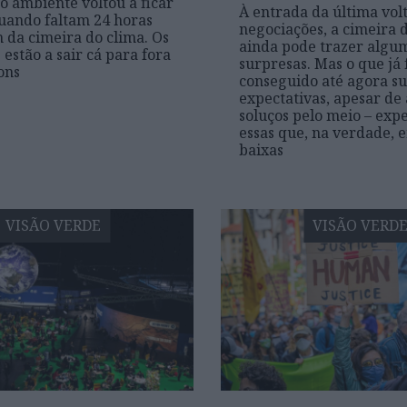
 o ambiente voltou a ficar
À entrada da última vol
uando faltam 24 horas
negociações, a cimeira 
m da cimeira do clima. Os
ainda pode trazer algu
 estão a sair cá para fora
surpresas. Mas o que já 
ons
conseguido até agora s
expectativas, apesar de
soluços pelo meio – expe
essas que, na verdade, 
baixas
VISÃO VERDE
VISÃO VERD