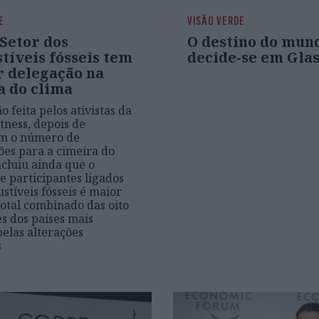
E
VISÃO VERDE
Setor dos
O destino do mun
tíveis fósseis tem
decide-se em Gla
r delegação na
a do clima
o feita pelos ativistas da
tness, depois de
em o número de
ões para a cimeira do
ncluiu ainda que o
 participantes ligados
stíveis fósseis é maior
total combinado das oito
s dos países mais
pelas alterações
s