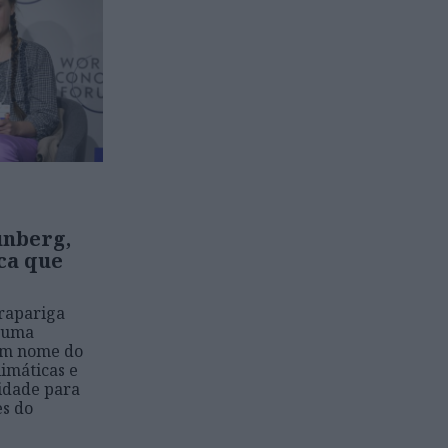
unberg,
ca que
rapariga
 uma
em nome do
limáticas e
idade para
es do