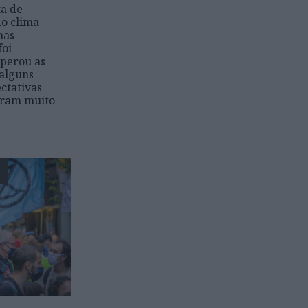
ta de
do clima
mas
foi
uperou as
 alguns
ctativas
eram muito
E