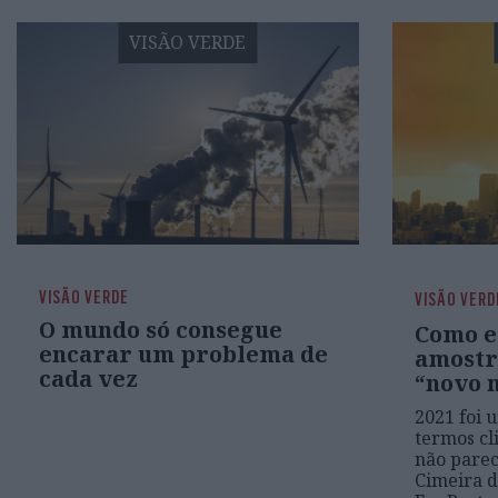
VISÃO VERDE
VISÃO VERDE
VISÃO VERD
O mundo só consegue
Como e
encarar um problema de
amostr
cada vez
“novo 
2021 foi 
termos cl
não parec
Cimeira d