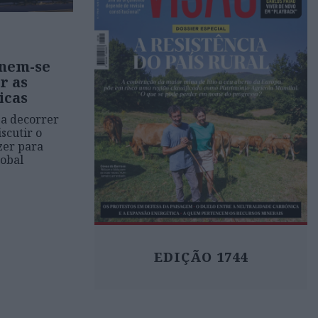
únem-se
r as
icas
 a decorrer
iscutir o
zer para
lobal
EDIÇÃO 1744