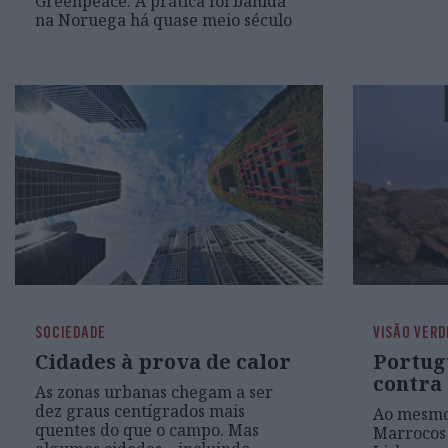
Greenpeace. A prática foi banida
na Noruega há quase meio século
SOCIEDADE
VISÃO VERD
Cidades à prova de calor
Portug
contra 
As zonas urbanas chegam a ser
dez graus centígrados mais
Ao mesmo
quentes do que o campo. Mas
Marrocos 