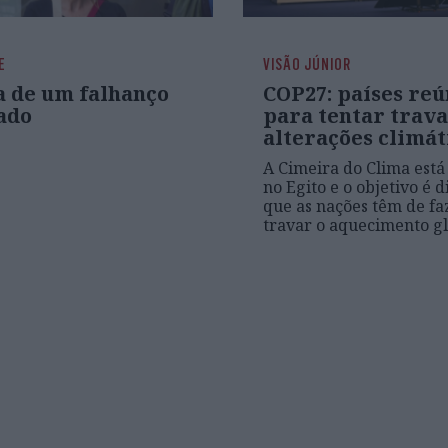
E
VISÃO JÚNIOR
a de um falhanço
COP27: países re
ado
para tentar trava
alterações climát
A Cimeira do Clima está
no Egito e o objetivo é d
que as nações têm de fa
travar o aquecimento g