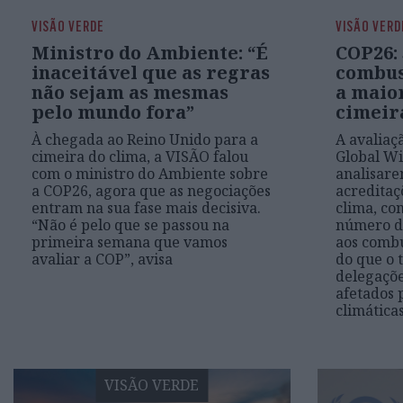
VISÃO VERDE
VISÃO VERD
Ministro do Ambiente: “É
COP26: 
inaceitável que as regras
combus
não sejam as mesmas
a maio
pelo mundo fora”
cimeir
À chegada ao Reino Unido para a
A avaliaçã
cimeira do clima, a VISÃO falou
Global Wi
com o ministro do Ambiente sobre
analisar
a COP26, agora que as negociações
acreditaç
entram na sua fase mais decisiva.
clima, co
“Não é pelo que se passou na
número de
primeira semana que vamos
aos combu
avaliar a COP”, avisa
do que o 
delegaçõe
afetados 
climática
VISÃO VERDE