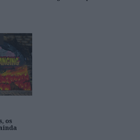
E
, os
 ainda