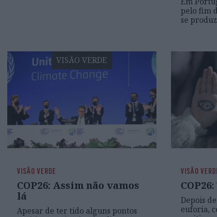
Em Portug
pelo fim 
se produz
VISÃO VERDE
VISÃO VERDE
VISÃO VERD
COP26: Assim não vamos
COP26: T
lá
Depois de
euforia, 
Apesar de ter tido alguns pontos