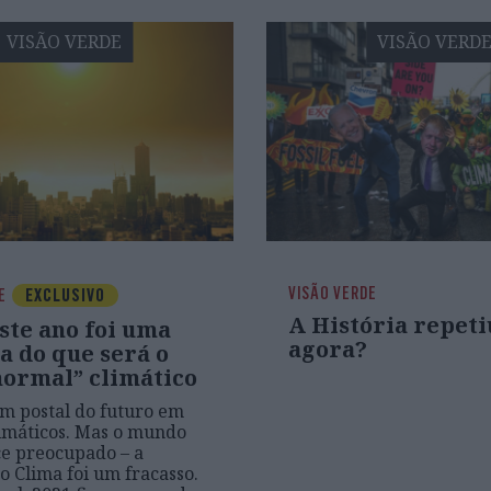
VISÃO VERDE
VISÃO VERD
VISÃO VERDE
E
EXCLUSIVO
A História repetiu
ste ano foi uma
agora?
a do que será o
normal” climático
um postal do futuro em
imáticos. Mas o mundo
e preocupado – a
o Clima foi um fracasso.