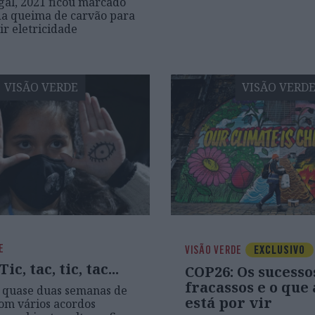
al, 2021 ficou marcado
da queima de carvão para
ir eletricidade
VISÃO VERDE
VISÃO VERD
E
VISÃO VERDE
EXCLUSIVO
ic, tac, tic, tac...
COP26: Os sucessos
fracassos e o que
 quase duas semanas de
está por vir
com vários acordos