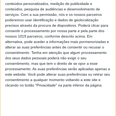
conteúdos personalizados, medição de publicidade e
centenas de milhões de pessoas
conteúdos, pesquisa de audiências e desenvolvimento de
serviços.
Com a sua permissão, nós e os nossos parceiros
“Não escolham a extinção”: Dinossauro
poderemos usar identificação e dados de geolocalização
avisa os humanos sobre os perigos das
precisos através da procura de dispositivos. Poderá clicar para
consentir o processamento por nossa parte e pela parte dos
alterações climáticas
nossos 1019 parceiros, conforme descrito acima. Em
alternativa, pode aceder a informações mais pormenorizadas e
alterar as suas preferências antes de consentir ou recusar o
consentimento.
Tenha em atenção que algum processamento
Palavras-chave:
Clima
exctinction rebellion
Glasgow
dos seus dados pessoais poderá não exigir o seu
consentimento, mas que tem o direito de se opor a esse
processamento. As suas preferências serão aplicadas apenas a
este website. Você pode alterar suas preferências ou retirar seu
CAPA DA EDIÇÃO
consentimento a qualquer momento voltando a este site e
clicando no botão "Privacidade" na parte inferior da página.