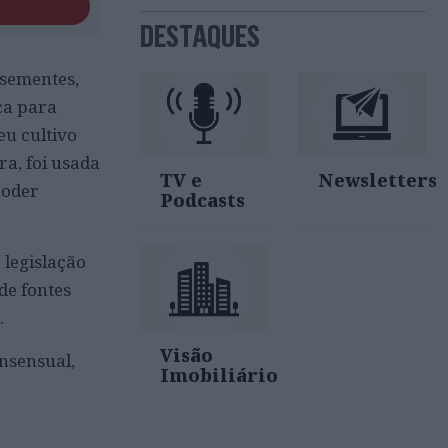
DESTAQUES
 sementes,
ca para
eu cultivo
a, foi usada
TV e
Newsletters
poder
Podcasts
 legislação
de fontes
.
Visão
onsensual,
Imobiliário