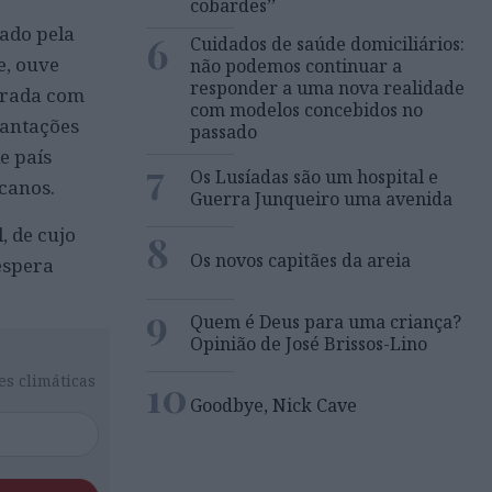
cobardes’’
ado pela
6
Cuidados de saúde domiciliários:
e, ouve
não podemos continuar a
responder a uma nova realidade
corada com
com modelos concebidos no
lantações
passado
e país
7
Os Lusíadas são um hospital e
canos.
Guerra Junqueiro uma avenida
, de cujo
8
Os novos capitães da areia
espera
9
Quem é Deus para uma criança?
Opinião de José Brissos-Lino
10
es climáticas
Goodbye, Nick Cave