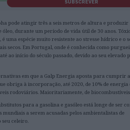
SUBSCREVER
pha pode atingir três a seis metros de altura e produzir
 óleo, durante um período de vida útil de 30 anos. Tóxi
é uma espécie muito resistente ao stresse hídrico e o s
ais secos. Em Portugal, onde é conhecida como purgueir
até ao início do século passado, devido ao seu elevado 
ernativas em que a Galp Energia aposta para cumprir a
ue obriga à incorporação, até 2020, de 10% de energia 
eis rodoviários. Maioritariamente, de biocombustíveis
stitutos para a gasolina e gasóleo está longe de ser c
 mundiais a serem acusadas pelos ambientalistas de
seu celeiro.