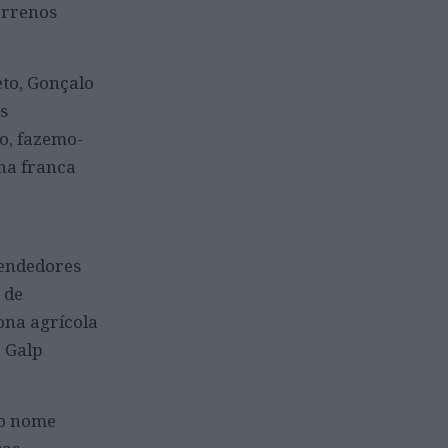
errenos
eto, Gonçalo
s
o, fazemo-
na franca
 vendedores
 de
ona agrícola
a Galp
lo nome