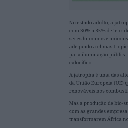
No estado adulto, a jatro
com 30% a 35% de teor de
seres humanos e animais, 
adequado a climas tropic
para iluminação pública 
calorífico.
A jatropha é uma das alt
da União Europeia (UE) q
renováveis nos combustív
Mas a produção de bio-sub
com as grandes empresas
transformarem África no 