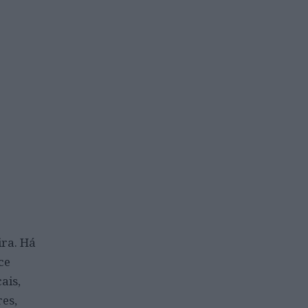
ira. Há
ce
ais,
es,