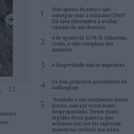
1
Tem apneia do sono e não
consegue usar a máquina CPAP?
Há uma alternativa a avaliar.
Opinião de um dentista
2
4 de agosto de 1578. D. Sebastião,
Ceuta: a vida complexa dos
símbolos
3
A longevidade não se improvisa
4
Os dois primeiros presidentes da
Gulbenkian
5
“Saudade é um sentimento muito
bonito, mas por vezes muito
despropositado. Temos muito
mómetro
orgulho dessa palavra, que
cos,
achamos que nos faz especiais,
quando na verdade nos torna