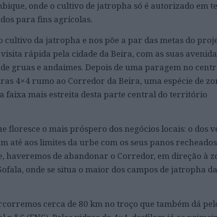
que, onde o cultivo de jatropha só é autorizado em t
dos para fins agrícolas.
 cultivo da jatropha e nos põe a par das metas do proj
isita rápida pela cidade da Beira, com as suas avenida
de gruas e andaimes. Depois de uma paragem no centr
uras 4×4 rumo ao Corredor da Beira, uma espécie de zo
a faixa mais estreita desta parte central do território
que floresce o mais próspero dos negócios locais: o dos
em até aos limites da urbe com os seus panos recheados
e, haveremos de abandonar o Corredor, em direção à z
Sofala, onde se situa o maior dos campos de jatropha d
ercorremos cerca de 80 km no troço que também dá pe