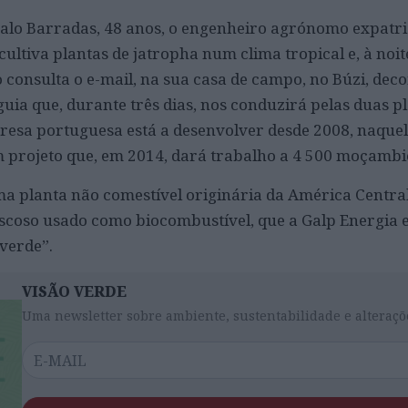
çalo Barradas, 48 anos, o engenheiro agrónomo expatri
 cultiva plantas de jatropha num clima tropical e, à noit
 consulta o e-mail, na sua casa de campo, no Búzi, de
guia que, durante três dias, nos conduzirá pelas duas p
esa portuguesa está a desenvolver desde 2008, naquel
m projeto que, em 2014, dará trabalho a 4 500 moçambi
ma planta não comestível originária da América Central
viscoso usado como biocombustível, que a Galp Energia 
 verde”.
VISÃO VERDE
Uma newsletter sobre ambiente, sustentabilidade e alteraçõ