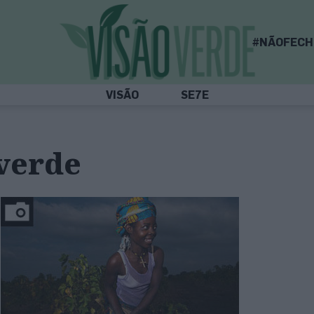
#NÃOFECH
VISÃO
SE7E
verde