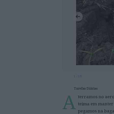
1 / 16
Tarefas Diárias
A
terramos no aer
teima em manter-
pegamos na baga