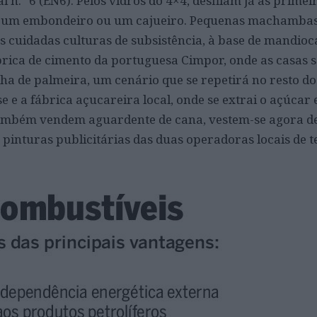
l n.º 6 (EN6). Pelos vidros do 4×4, desfilam já as primei
, um embondeiro ou um cajueiro. Pequenas machambas
s cuidadas culturas de subsistência, à base de mandioca
rica de cimento da portuguesa Cimpor, onde as casas sã
lha de palmeira, um cenário que se repetirá no resto d
e a fábrica açucareira local, onde se extrai o açúcar
também vendem aguardente de cana, vestem-se agora d
s pinturas publicitárias das duas operadoras locais de t