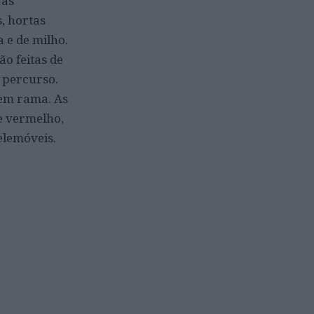
ras
, hortas
 e de milho.
o feitas de
o percurso.
 em rama. As
e vermelho,
elemóveis.