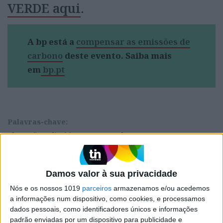
VERDE aqui
.
A bp está a
compensar as emissões de
carbono
deste evento. Saiba mais
em
bp.pt
Palavras-chave:
Alterações Climáticas
IPCC
Pedro Matos Soares
VISÃO Fest
Damos valor à sua privacidade
Nós e os nossos 1019
parceiros
armazenamos e/ou acedemos
CAPA DA EDIÇÃO
a informações num dispositivo, como cookies, e processamos
dados pessoais, como identificadores únicos e informações
padrão enviadas por um dispositivo para publicidade e