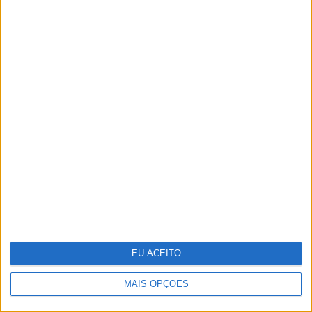
CARAS Decoração: 10
espreguiçadeiras para aproveitar o
bom tempo
EU ACEITO
MAIS OPÇÕES