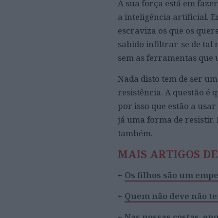
A sua força está em faz
a inteligência artificial
escraviza os que os quer
sabido infiltrar-se de ta
sem as ferramentas que
Nada disto tem de ser um
resistência. A questão é 
por isso que estão a usar
já uma forma de resistir
também.
MAIS ARTIGOS D
+
Os filhos são um empe
+
Quem não deve não t
+
Nas nossas costas, en