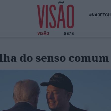
#NÃOFECH
VISÃO
SE7E
lha do senso comum