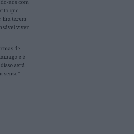
ndo-nos com
rito que
r. Em terem
ensável viver
ormas de
inimigo e é
 disso será
m senso”