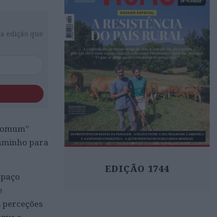
da edição que
 comum”
caminho para
EDIÇÃO 1744
spaço
e
s perceções