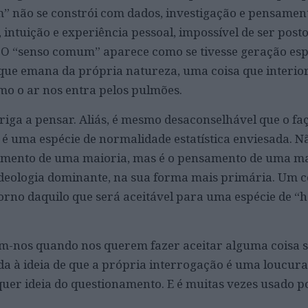
 não se constrói com dados, investigação e pensamento
intuição e experiência pessoal, impossível de ser posto
. O “senso comum” aparece como se tivesse geração es
que emana da própria natureza, uma coisa que interio
o o ar nos entra pelos pulmões.
iga a pensar. Aliás, é mesmo desaconselhável que o fa
 uma espécie de normalidade estatística enviesada. N
amento de uma maioria, mas é o pensamento de uma m
ideologia dominante, na sua forma mais primária. Um 
 torno daquilo que será aceitável para uma espécie de 
em-nos quando nos querem fazer aceitar alguma coisa 
da à ideia de que a própria interrogação é uma loucura
uer ideia do questionamento. E é muitas vezes usado 