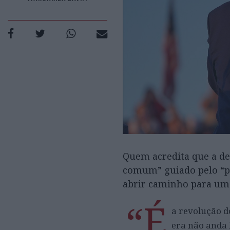
Quem acredita que a de
comum” guiado pelo “p
abrir caminho para uma
“É
a revolução 
era não anda 