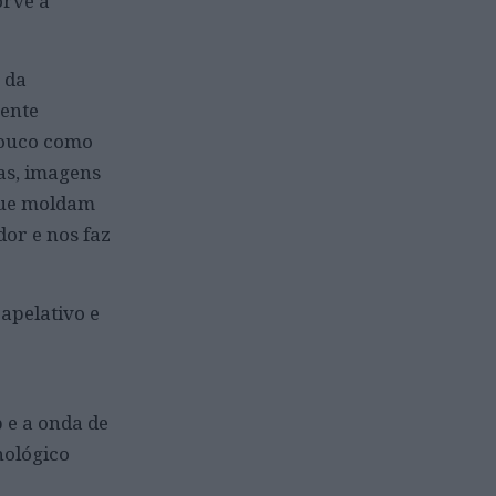
orve a
 da
mente
pouco como
as, imagens
 que moldam
or e nos faz
apelativo e
 e a onda de
nológico