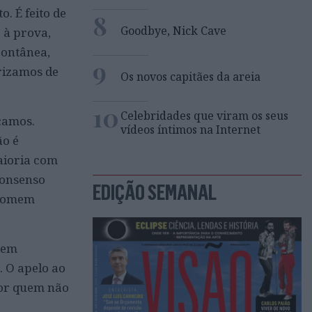
. É feito de
8
Goodbye, Nick Cave
 à prova,
pontânea,
9
rizamos de
Os novos capitães da areia
10
Celebridades que viram os seus
çamos.
vídeos íntimos na Internet
ão é
aioria com
consenso
EDIÇÃO SEMANAL
“homem
sem
. O apelo ao
por quem não