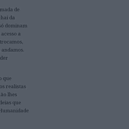
omada de
chai da
o só dominam
 acesso a
 trocamos,
e andamos.
oder
o que
s realistas
não lhes
deias que
a Humanidade