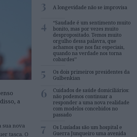
3
A longevidade não se improvisa
4
“Saudade é um sentimento muito
bonito, mas por vezes muito
despropositado. Temos muito
orgulho dessa palavra, que
achamos que nos faz especiais,
quando na verdade nos torna
cobardes’’
5
Os dois primeiros presidentes da
Gulbenkian
6
Cuidados de saúde domiciliários:
senso
não podemos continuar a
isso, a
responder a uma nova realidade
com modelos concebidos no
passado
7
a sua nova
Os Lusíadas são um hospital e
Guerra Junqueiro uma avenida
uer tasca. O