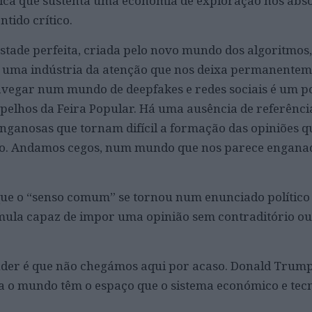
gica que sustenta uma economia de exploração nos abs
ntido crítico.
tade perfeita, criada pelo novo mundo dos algoritmos,
e de uma indústria da atenção que nos deixa permanente
Navegar num mundo de deepfakes e redes sociais é um 
pelhos da Feira Popular. Há uma ausência de referênci
enganosas que tornam difícil a formação das opiniões
o. Andamos cegos, num mundo que nos parece enganad
que o “senso comum” se tornou num enunciado político 
ula capaz de impor uma opinião sem contraditório ou
nder é que não chegámos aqui por acaso. Donald Trump
sa o mundo têm o espaço que o sistema económico e tec