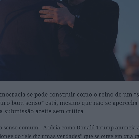
mocracia se pode construir como o reino de um “
uro bom senso” está, mesmo que não se aperceba d
 submissão aceite sem crítica
do senso comum”. A ideia como Donald Trump anuncia 
longe do “ele diz umas verdades” que se ouve em qualq