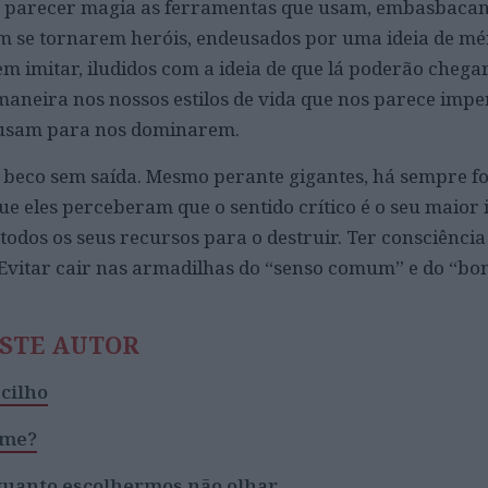
er parecer magia as ferramentas que usam, embasbaca
. Em se tornarem heróis, endeusados por uma ideia de mé
em imitar, iludidos com a ideia de que lá poderão chega
l maneira nos nossos estilos de vida que nos parece imp
 usam para nos dominarem.
 beco sem saída. Mesmo perante gigantes, há sempre f
que eles perceberam que o sentido crítico é o seu maior 
 todos os seus recursos para o destruir. Ter consciência
. Evitar cair nas armadilhas do “senso comum” e do “bo
ESTE AUTOR
cilho
eme?
quanto escolhermos não olhar