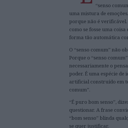
“senso comum”
uma mistura de emoções, 
porque não é verificável
como se fosse uma coisa 
forma tão automática com
O “senso comum” não obr
Porque o “senso comum” é
necessariamente o pens
poder. É uma espécie de 
artificial construído em
comum”.
“É puro bom senso”, diz
questionar. A frase convi
“bom senso” blinda qualq
se quer justificar.