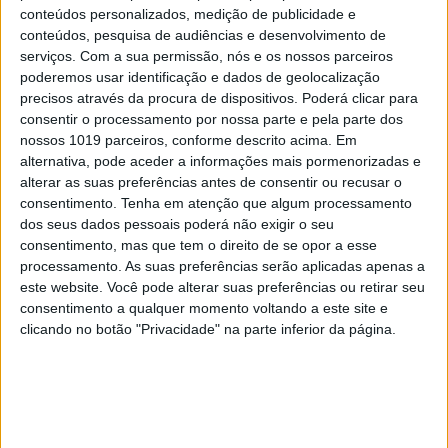
instabilidade provocada pela semiescravatura dos
conteúdos personalizados, medição de publicidade e
conteúdos, pesquisa de audiências e desenvolvimento de
trabalhadores das plataformas de transportes ou
serviços.
Com a sua permissão, nós e os nossos parceiros
de distribuição de refeições.
poderemos usar identificação e dados de geolocalização
precisos através da procura de dispositivos. Poderá clicar para
Esta versão não augura nada de promissor para o
consentir o processamento por nossa parte e pela parte dos
nossos 1019 parceiros, conforme descrito acima. Em
debate parlamentar, colocando-se o Governo mais
alternativa, pode aceder a informações mais pormenorizadas e
uma vez nas mãos dos humores voláteis e das
alterar as suas preferências antes de consentir ou recusar o
propostas populistas de André Ventura.
consentimento.
Tenha em atenção que algum processamento
dos seus dados pessoais poderá não exigir o seu
A cereja em cima deste bolo amargo é a descabida
consentimento, mas que tem o direito de se opor a esse
processamento. As suas preferências serão aplicadas apenas a
crítica da ministra ao Presidente da República, que
este website. Você pode alterar suas preferências ou retirar seu
é culpabilizado pelo “empoderamento” da
consentimento a qualquer momento voltando a este site e
alegadamente intransigente UGT. O Governo
clicando no botão "Privacidade" na parte inferior da página.
nunca conseguiu explicar ao longo de quase dez
meses deste bizarro processo negocial quais as
propostas benéficas para os trabalhadores que
fossem motivadoras do compromisso sindical,