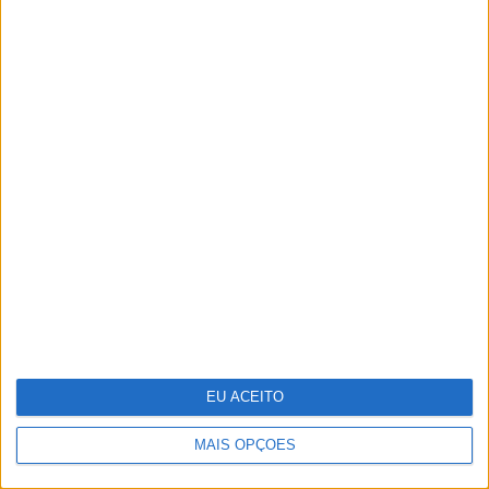
Indeed e Glassdoor vão despedir
1300 trabalhadores
EU ACEITO
MAIS OPÇÕES