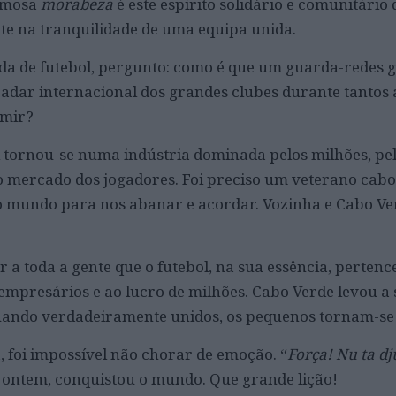
famosa
morabeza
é este espírito solidário e comunitário 
lete na tranquilidade de uma equipa unida.
da de futebol, pergunto: como é que um guarda-redes 
radar internacional dos grandes clubes durante tantos
rmir?
l tornou-se numa indústria dominada pelos milhões, pe
o mercado dos jogadores. Foi preciso um veterano cab
o mundo para nos abanar e acordar. Vozinha e Cabo Ve
r a toda a gente que o futebol, na sua essência, pertenc
empresários e ao lucro de milhões. Cabo Verde levou a
uando verdadeiramente unidos, os pequenos tornam-se 
, foi impossível não chorar de emoção. “
Força! Nu ta d
, ontem, conquistou o mundo. Que grande lição!