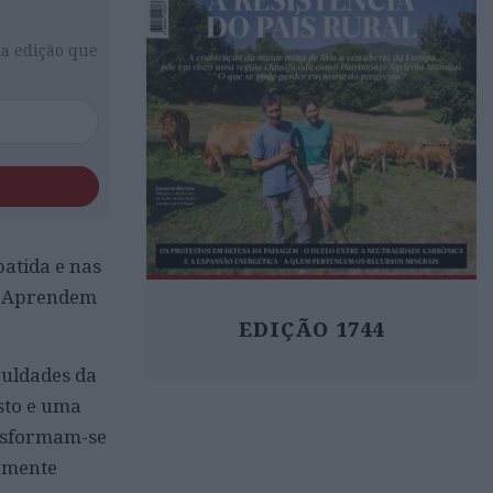
da edição que
atida e nas
vo. Aprendem
EDIÇÃO 1744
culdades da
sto e uma
ansformam-se
amente