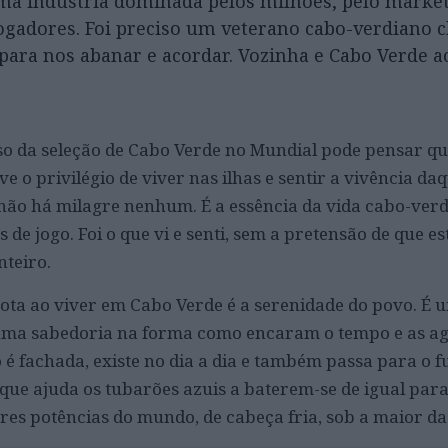
ma indústria dominada pelos milhões, pelo market
ogadores. Foi preciso um veterano cabo-verdiano 
ara nos abanar e acordar. Vozinha e Cabo Verde 
o da seleção de Cabo Verde no Mundial pode pensar que
 o privilégio de viver nas ilhas e sentir a vivência da
 não há milagre nenhum. É a essência da vida cabo-ver
de jogo. Foi o que vi e senti, sem a pretensão de que e
teiro.
nota ao viver em Cabo Verde é a serenidade do povo. É
uma sabedoria na forma como encaram o tempo e as a
 é fachada, existe no dia a dia e também passa para o f
que ajuda os tubarões azuis a baterem-se de igual para
es potências do mundo, de cabeça fria, sob a maior da