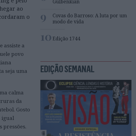
ing e pelo
Gulbenkian
chegar ao
9
Covas do Barroso: A luta por um
acordaram o
modo de vida
10
Edição 1744
 assiste a
quele povo
diana
EDIÇÃO SEMANAL
sta seja uma
 uma calma
gruras da
utebol. Gosto
 igual
s pressões.