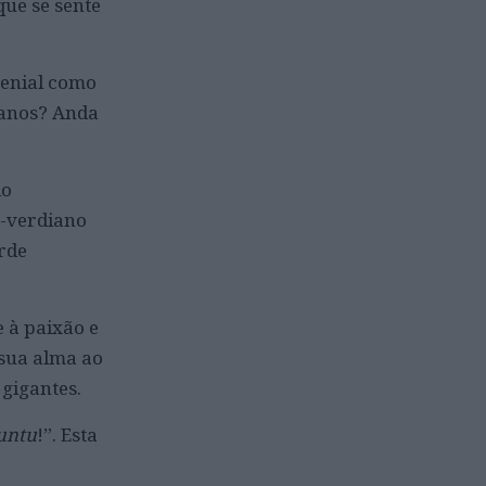
que se sente
genial como
 anos? Anda
lo
o-verdiano
rde
e à paixão e
 sua alma ao
gigantes.
juntu
!”. Esta