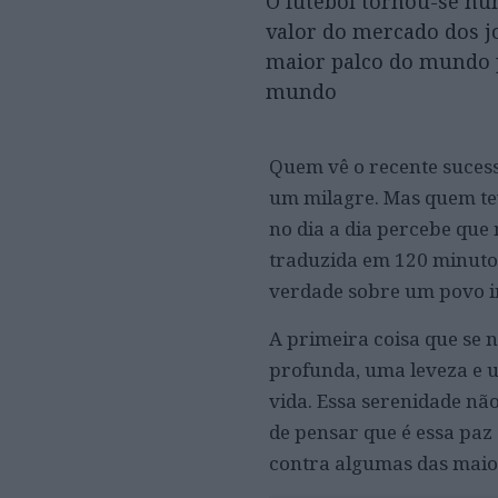
O futebol tornou-se nu
valor do mercado dos j
maior palco do mundo p
mundo
Quem vê o recente sucess
um milagre. Mas quem teve
no dia a dia percebe que
traduzida em 120 minutos 
verdade sobre um povo in
A primeira coisa que se 
profunda, uma leveza e 
vida. Essa serenidade não
de pensar que é essa paz 
contra algumas das maior