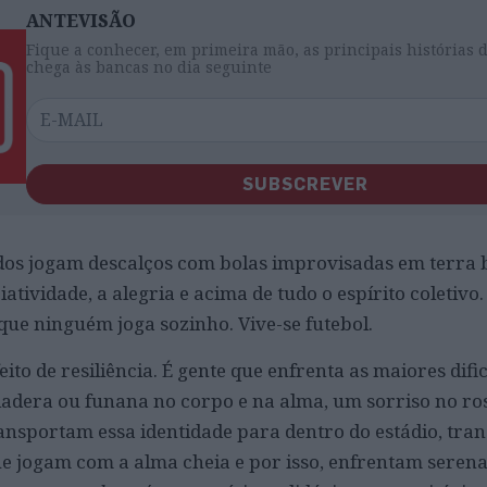
ANTEVISÃO
Fique a conhecer, em primeira mão, as principais histórias 
chega às bancas no dia seguinte
SUBSCREVER
os jogam descalços com bolas improvisadas em terra b
riatividade, a alegria e acima de tudo o espírito coleti
 que ninguém joga sozinho. Vive-se futebol.
ito de resiliência. É gente que enfrenta as maiores difi
adera ou funana no corpo e na alma, um sorriso no ro
ansportam essa identidade para dentro do estádio, tr
ue jogam com a alma cheia e por isso, enfrentam
seren