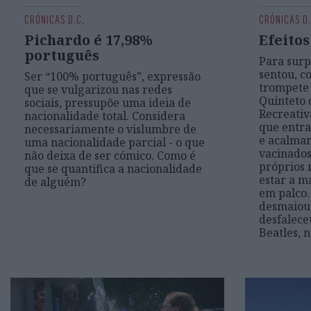
CRÓNICAS D.C.
CRÓNICAS D.
Pichardo é 17,98%
Efeito
português
Para surp
sentou, c
Ser “100% português”, expressão
trompete 
que se vulgarizou nas redes
Quinteto 
sociais, pressupõe uma ideia de
Recreativ
nacionalidade total. Considera
que entra
necessariamente o vislumbre de
e acalmar
uma nacionalidade parcial - o que
vacinados
não deixa de ser cómico. Como é
próprios
que se quantifica a nacionalidade
estar a m
de alguém?
em palco
desmaiou,
desfaleceu
Beatles, 