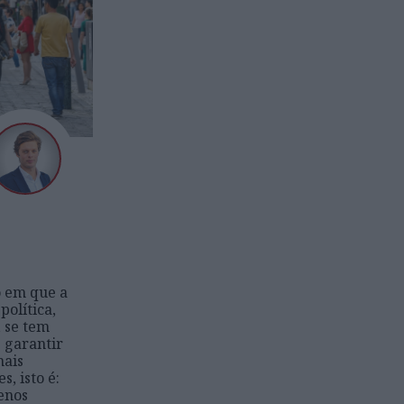
 em que a
política,
 se tem
e garantir
mais
, isto é:
enos