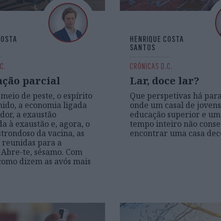
COSTA
HENRIQUE COSTA
SANTOS
C.
CRÓNICAS D.C.
ação parcial
Lar, doce lar?
meio de peste, o espírito
Que perspetivas há par
ido, a economia ligada
onde um casal de joven
ador, a exaustão
educação superior e um
a à exaustão e, agora, o
tempo inteiro não cons
strondoso da vacina, as
encontrar uma casa dec
 reunidas para a
 Abre-te, sésamo. Com
como dizem as avós mais