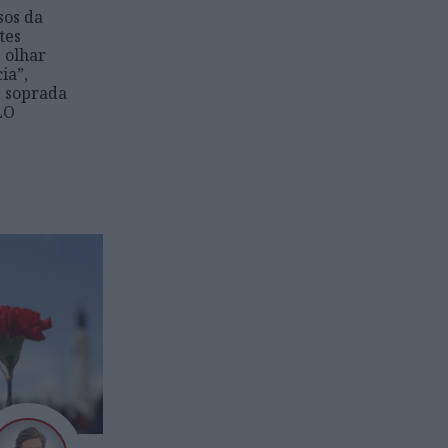
sos da
tes
 olhar
ia”,
e soprada
LO