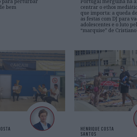
 para perturbar
Portugal mergulha na a
 de bem
centrar o ethos mediáti
que importa: a queda de
as festas com DJ para v
adolescentes e o luto pe
“marquise” de Cristiano
COSTA
HENRIQUE COSTA
SANTOS