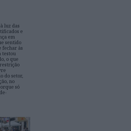
 à luz das
tificados e
ança em
ue sentido
e fechar às
 testou
do, o que
 restrição
vre
 do setor,
ção, no
 porque só
de-