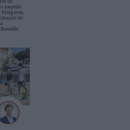
rte de
co naquilo
 Pitágoras,
acinação de
la
 Ronaldo