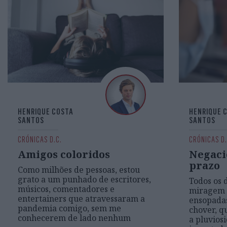
HENRIQUE COSTA
HENRIQUE 
SANTOS
SANTOS
CRÓNICAS D.C.
CRÓNICAS D.
Amigos coloridos
Negaci
prazo
Como milhões de pessoas, estou
grato a um punhado de escritores,
Todos os 
músicos, comentadores e
miragem d
entertainers que atravessaram a
ensopadas
pandemia comigo, sem me
chover, q
conhecerem de lado nenhum
a pluvios