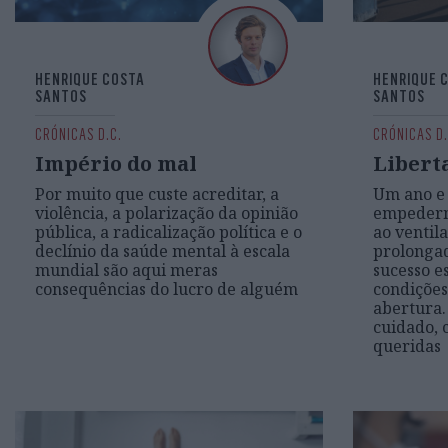
HENRIQUE COSTA
HENRIQUE 
SANTOS
SANTOS
CRÓNICAS D.C.
CRÓNICAS D.
Império do mal
Libert
Por muito que custe acreditar, a
Um ano e 
violência, a polarização da opinião
empedern
pública, a radicalização política e o
ao ventil
declínio da saúde mental à escala
prolongad
mundial são aqui meras
sucesso e
consequências do lucro de alguém
condições
abertura.
cuidado, 
queridas