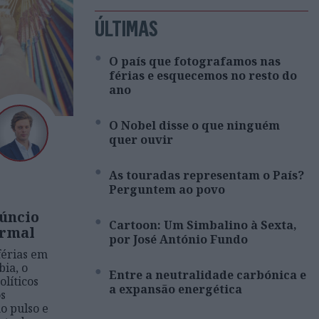
ÚLTIMAS
O país que fotografamos nas
férias e esquecemos no resto do
ano
O Nobel disse o que ninguém
quer ouvir
As touradas representam o País?
Perguntem ao povo
núncio
Cartoon: Um Simbalino à Sexta,
ormal
por José António Fundo
érias em
bia, o
Entre a neutralidade carbónica e
olíticos
a expansão energética
s
o pulso e