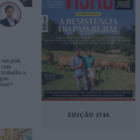
a um país
s com
 trabalho a
egue
ente?
EDIÇÃO 1744