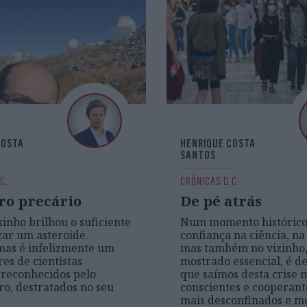
COSTA
HENRIQUE COSTA
SANTOS
C.
CRÓNICAS D.C.
ro precário
De pé atrás
inho brilhou o suficiente
Num momento histórico
zar um asteroide.
confiança na ciência, na 
mas é infelizmente um
mas também no vizinho,
es de cientistas
mostrado essencial, é d
 reconhecidos pelo
que saímos desta crise 
ro, destratados no seu
conscientes e cooperantes
mais desconfinados e m