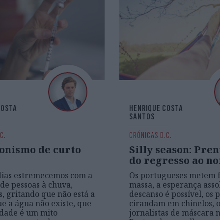
COSTA
HENRIQUE COSTA
SANTOS
C.
CRÓNICAS D.C.
onismo de curto
Silly season: Pre
do regresso ao n
dias estremecemos com a
Os portugueses metem f
e pessoas à chuva,
massa, a esperança asso
, gritando que não está a
descanso é possível, os p
ue a água não existe, que
cirandam em chinelos, o
idade é um mito
jornalistas de máscara n