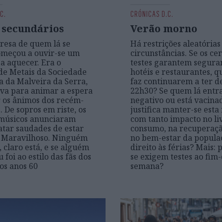
C.
CRÓNICAS D.C.
s secundários
Verão morno
resa de quem lá se
Há restrições aleatórias
omeçou a ouvir-se um
circunstâncias. Se os cer
a aquecer. Era o
testes garantem segur
de Metais da Sociedade
hotéis e restaurantes, q
a da Malveira da Serra,
faz continuarem a ter d
va para animar a espera
22h30? Se quem lá entra
 os ânimos dos recém-
negativo ou está vacina
. De sopros em riste, os
justifica manter-se esta
 músicos anunciaram
com tanto impacto no li
atar saudades de estar
consumo, na recuperação
. Maravilhoso. Ninguém
no bem-estar da popula
 claro está, e se alguém
direito às férias? Mais:
 foi ao estilo das fãs dos
se exigem testes ao fim-
nos anos 60
semana?