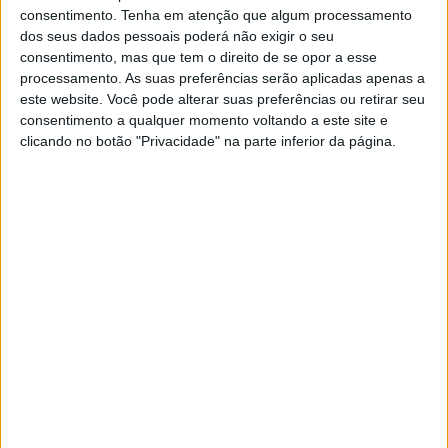
consentimento.
Tenha em atenção que algum processamento
dos seus dados pessoais poderá não exigir o seu
CAFÉ CENTRAL
consentimento, mas que tem o direito de se opor a esse
processamento. As suas preferências serão aplicadas apenas a
"Não pifou, mas... Por momentos,
este website. Você pode alterar suas preferências ou retirar seu
pifou"
consentimento a qualquer momento voltando a este site e
Pelo sim, pelo não, o velho carimbo não tem que
clicando no botão "Privacidade" na parte inferior da página.
enganar. Se tudo correr bem, não pifa. Ao
contrário do sistema, que pifa. Ou melhor: por
momentos, pifa