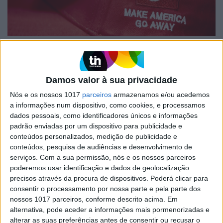
CAFÉ CENTRAL
Pró-Trump = Anti-Europeu
Enquanto europeu, assisto com apreensão a um
Damos valor à sua privacidade
debate sobre a relação transatlântica que está
Nós e os nossos 1017
parceiros
armazenamos e/ou acedemos
frequentemente descentrado dos nossos
interesses
a informações num dispositivo, como cookies, e processamos
dados pessoais, como identificadores únicos e informações
padrão enviadas por um dispositivo para publicidade e
conteúdos personalizados, medição de publicidade e
conteúdos, pesquisa de audiências e desenvolvimento de
serviços.
Com a sua permissão, nós e os nossos parceiros
poderemos usar identificação e dados de geolocalização
precisos através da procura de dispositivos. Poderá clicar para
consentir o processamento por nossa parte e pela parte dos
nossos 1017 parceiros, conforme descrito acima. Em
alternativa, pode aceder a informações mais pormenorizadas e
alterar as suas preferências antes de consentir ou recusar o