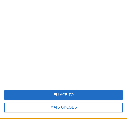
TERMOS E CONDIÇÕES DE UTILIZAÇÃO
POLÍTICA DE PRIVACIDADDE
POLÍTICA DE COOKIES
EU ACEITO
Copyright © Trust in News. Todos os direitos reservados.
MAIS OPÇÕES