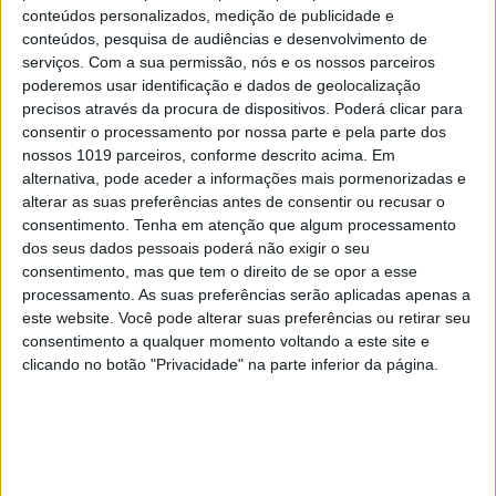
conteúdos personalizados, medição de publicidade e
EDIÇÃO 1744
conteúdos, pesquisa de audiências e desenvolvimento de
serviços.
Com a sua permissão, nós e os nossos parceiros
poderemos usar identificação e dados de geolocalização
precisos através da procura de dispositivos. Poderá clicar para
consentir o processamento por nossa parte e pela parte dos
MAIS VISTOS
nossos 1019 parceiros, conforme descrito acima. Em
alternativa, pode aceder a informações mais pormenorizadas e
alterar as suas preferências antes de consentir ou recusar o
1
Linha Circular do Metropolitano: O carrossel de
consentimento.
Tenha em atenção que algum processamento
turistas que afastará quem trabalha em Lisboa
dos seus dados pessoais poderá não exigir o seu
consentimento, mas que tem o direito de se opor a esse
2
processamento. As suas preferências serão aplicadas apenas a
O Nobel disse o que ninguém quer ouvir
este website. Você pode alterar suas preferências ou retirar seu
consentimento a qualquer momento voltando a este site e
3
clicando no botão "Privacidade" na parte inferior da página.
Celebridades que viram os seus vídeos íntimos na
Internet
4
Como funcionam os apoios para comprar casa
antes dos 35 anos