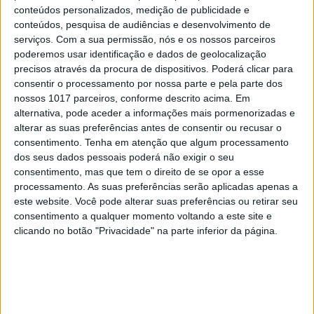
conteúdos personalizados, medição de publicidade e
conteúdos, pesquisa de audiências e desenvolvimento de
serviços.
Com a sua permissão, nós e os nossos parceiros
poderemos usar identificação e dados de geolocalização
precisos através da procura de dispositivos. Poderá clicar para
consentir o processamento por nossa parte e pela parte dos
nossos 1017 parceiros, conforme descrito acima. Em
alternativa, pode aceder a informações mais pormenorizadas e
alterar as suas preferências antes de consentir ou recusar o
consentimento.
Tenha em atenção que algum processamento
dos seus dados pessoais poderá não exigir o seu
EDIÇÃO 1744
consentimento, mas que tem o direito de se opor a esse
processamento. As suas preferências serão aplicadas apenas a
este website. Você pode alterar suas preferências ou retirar seu
consentimento a qualquer momento voltando a este site e
clicando no botão "Privacidade" na parte inferior da página.
MAIS VISTOS
1
Tem apneia do sono e não consegue usar a
máquina CPAP? Há uma alternativa a avaliar.