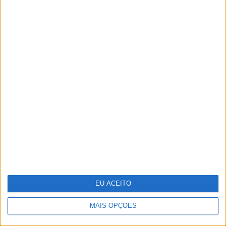
De Zeca Afonso a Adriano Correia
de Oliveira. O papel da música de
intervenção na revolução de 1974
EU ACEITO
MAIS OPÇÕES