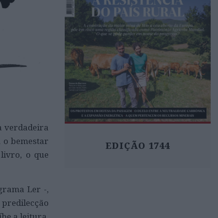
a verdadeira
m o bemestar
EDIÇÃO 1744
livro, o que
grama Ler -,
 predilecção
be a leitura,