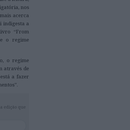
igatória, nos
 mais acerca
 indigesta a
livro “From
ue o regime
o, o regime
m através de
está a fazer
mentos”.
da edição que