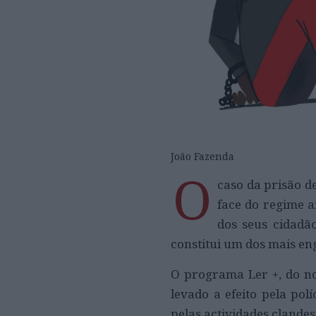
João Fazenda
O
caso da prisão d
face do regime 
dos seus cidadão
constitui um dos mais en
O programa Ler +, do no
levado a efeito pela pol
pelas actividades clandest