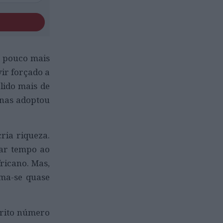
m pouco mais
vir forçado a
lido mais de
enas adoptou
ria riqueza.
dar tempo ao
fricano. Mas,
rma-se quase
trito número