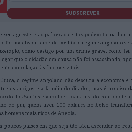
SUBSCREVER
e ser agreste, e as palavras certas podem torná-lo u
e de forma absolutamente inédita, o regime angolano se 
xemplo, como castigo por um crime grave, como ter 
legar que o cidadão em causa não foi assassinado, ap
te em relação às funções vitais.
ultura, o regime angolano não descura a economia e c
tre os amigos e a família do ditador, mas é preciso 
duardo dos Santos é a mulher mais rica do continente a
no do pai, quem tiver 100 dólares no bolso transfo
 homens mais ricos de Angola.
 poucos países em que seja tão fácil ascender ao res