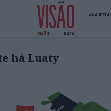
#NÃOFECH
VISÃO
SE7E
te há Luaty