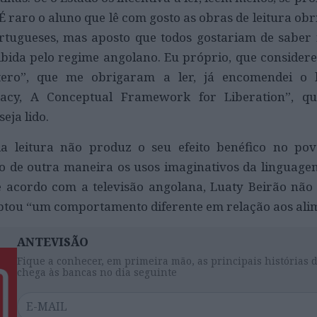
É raro o aluno que lê com gosto as obras de leitura obr
rtugueses, mas aposto que todos gostariam de saber
ibida pelo regime angolano. Eu próprio, que considerei
ítero”, que me obrigaram a ler, já encomendei o 
racy, A Conceptual Framework for Liberation”, q
eja lido.
a leitura não produz o seu efeito benéfico no pov
o de outra maneira os usos imaginativos da linguage
e acordo com a televisão angolana, Luaty Beirão não 
optou “um comportamento diferente em relação aos ali
ANTEVISÃO
Fique a conhecer, em primeira mão, as principais histórias 
chega às bancas no dia seguinte