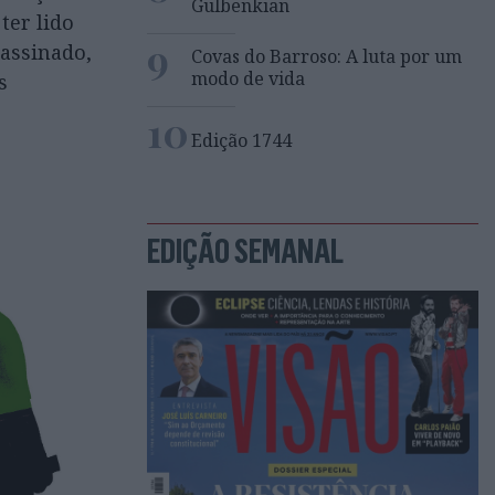
Gulbenkian
ter lido
9
sassinado,
Covas do Barroso: A luta por um
modo de vida
s
10
Edição 1744
EDIÇÃO SEMANAL