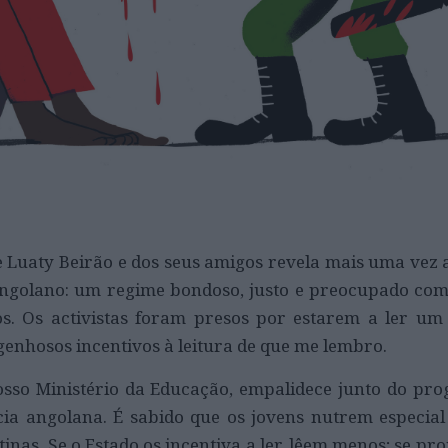
e Luaty Beirão e dos seus amigos revela mais uma vez 
angolano: um regime bondoso, justo e preocupado co
s. Os activistas foram presos por estarem a ler um 
genhosos incentivos à leitura de que me lembro.
sso Ministério da Educação, empalidece junto do pro
ícia angolana. É sabido que os jovens nutrem especial
inas. Se o Estado os incentiva a ler, lêem menos; se proí