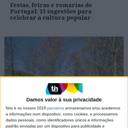
Festas, feiras e romarias de
Portugal: 15 sugestões para
celebrar a cultura popular
Damos valor à sua privacidade
OPINIÃO
O país que fotografamos nas férias
Nós e os nossos 1019
parceiros
armazenamos e/ou acedemos
e esquecemos no resto do ano
a informações num dispositivo, como cookies, e processamos
dados pessoais, como identificadores únicos e informações
padrão enviadas por um dispositivo para publicidade e