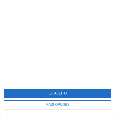
Reino Unido junta-se a França para
investir na rival europeia da
Starlink
EU ACEITO
MAIS OPÇÕES