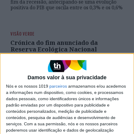
fim da recessão, antecipando-se uma evolução
positiva do PIB que oscila entre os 0,3% e os 0,6%
VISÃO VERDE
VISÃO VERDE
Crónica do fim anunciado da
Reserva Ecológica Nacional
Temos um governo neoliberal que está a
preparar uma lei de solos com o
desaparecimento provável do conceito de
urbanizável e não urbanizável, para ser possível
Damos valor à sua privacidade
construirmos quase onde quisermos
Nós e os nossos 1019
parceiros
armazenamos e/ou acedemos
a informações num dispositivo, como cookies, e processamos
dados pessoais, como identificadores únicos e informações
padrão enviadas por um dispositivo para publicidade e
conteúdos personalizados, medição de publicidade e
conteúdos, pesquisa de audiências e desenvolvimento de
serviços.
Com a sua permissão, nós e os nossos parceiros
poderemos usar identificação e dados de geolocalização