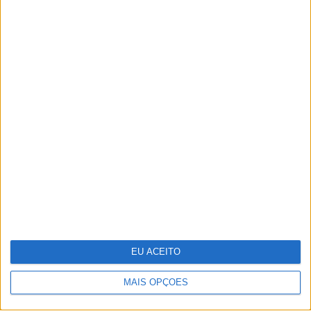
TERMOS E CONDIÇÕES DE UTILIZAÇÃO
POLÍTICA DE PRIVACIDADDE
POLÍTICA DE COOKIES
Copyright © Trust in News. Todos os direitos reservados.
EU ACEITO
MAIS OPÇÕES