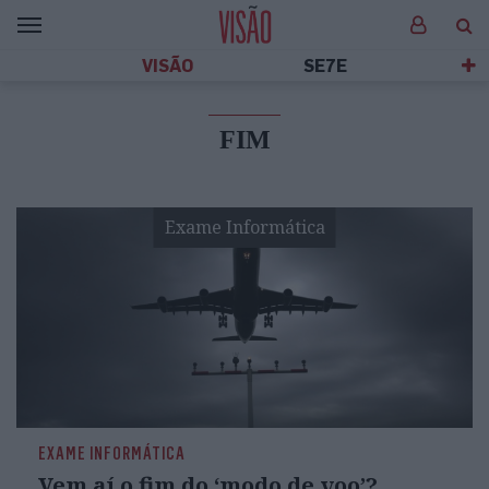
VISÃO
SE7E
FIM
Exame Informática
EXAME INFORMÁTICA
Vem aí o fim do ‘modo de voo’?