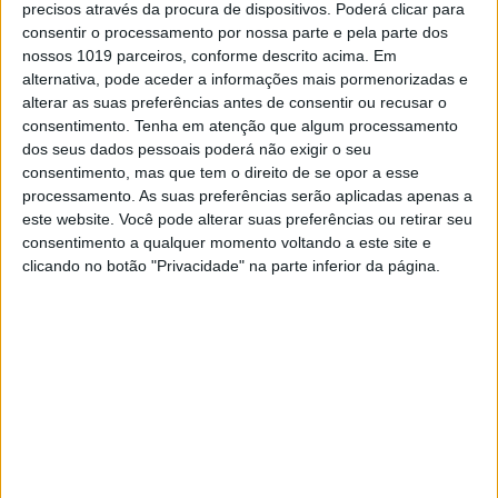
precisos através da procura de dispositivos. Poderá clicar para
consentir o processamento por nossa parte e pela parte dos
nossos 1019 parceiros, conforme descrito acima. Em
alternativa, pode aceder a informações mais pormenorizadas e
alterar as suas preferências antes de consentir ou recusar o
MUNDO
consentimento.
Tenha em atenção que algum processamento
dos seus dados pessoais poderá não exigir o seu
O mundo vai mesmo acabar... Mas
consentimento, mas que tem o direito de se opor a esse
ainda não é hoje
processamento. As suas preferências serão aplicadas apenas a
Profecias à parte, um dia, o mundo vai mesmo
este website. Você pode alterar suas preferências ou retirar seu
acabar. O fim pode vir do espaço, da própria
consentimento a qualquer momento voltando a este site e
Terra ou até ser causado pelo Homem. Conheça
clicando no botão "Privacidade" na parte inferior da página.
os cenários científicos