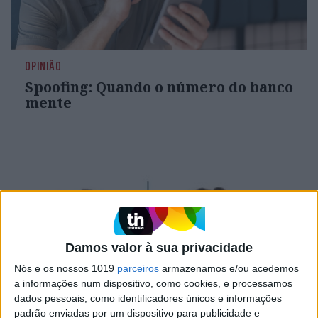
OPINIÃO
Spoofing: Quando o número do banco
mente
Damos valor à sua privacidade
Nós e os nossos 1019
parceiros
armazenamos e/ou acedemos
a informações num dispositivo, como cookies, e processamos
dados pessoais, como identificadores únicos e informações
OPINIÃO
padrão enviadas por um dispositivo para publicidade e