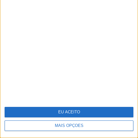
Pigmentarium: perfumaria de
nicho inspirada na herança cultural
da República Checa
EU ACEITO
MAIS OPÇÕES
Guia de essenciais de viagem para a
sua pele