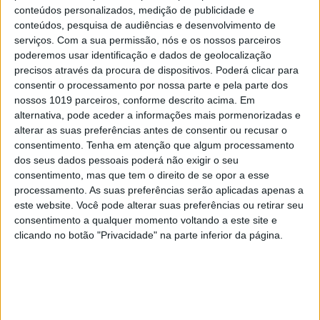
Abdominais "tradicionais" ou
conteúdos personalizados, medição de publicidade e
prancha? A explicação de um
conteúdos, pesquisa de audiências e desenvolvimento de
serviços.
Com a sua permissão, nós e os nossos parceiros
professor de Educação Física
poderemos usar identificação e dados de geolocalização
precisos através da procura de dispositivos. Poderá clicar para
consentir o processamento por nossa parte e pela parte dos
nossos 1019 parceiros, conforme descrito acima. Em
alternativa, pode aceder a informações mais pormenorizadas e
alterar as suas preferências antes de consentir ou recusar o
consentimento.
Tenha em atenção que algum processamento
dos seus dados pessoais poderá não exigir o seu
consentimento, mas que tem o direito de se opor a esse
processamento. As suas preferências serão aplicadas apenas a
este website. Você pode alterar suas preferências ou retirar seu
consentimento a qualquer momento voltando a este site e
clicando no botão "Privacidade" na parte inferior da página.
FINANÇAS COM CABEÇA
Como funcionam os apoios para
comprar casa antes dos 35 anos