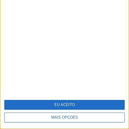
António Casalinho: ninguém o pára
EU ACEITO
MAIS OPÇÕES