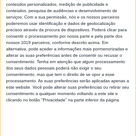
conteúdos personalizados, medição de publicidade e
equipa da construtora. “Desde a construção de
conteúdos, pesquisa de audiências e desenvolvimento de
uma casa com três piscinas, uma delas olímpica e
serviços.
Com a sua permissão, nós e os nossos parceiros
poderemos usar identificação e dados de geolocalização
outra suspensa que permite, a quem está na sala,
precisos através da procura de dispositivos. Poderá clicar para
perceber quem está na água, passando por casas
consentir o processamento por nossa parte e pela parte dos
com ginásios virados para o mar ou uma outra
nossos 1019 parceiros, conforme descrito acima. Em
alternativa, pode aceder a informações mais pormenorizadas e
que foi construída à prova de tudo em termos de
alterar as suas preferências antes de consentir ou recusar o
segurança e com um cofre que ocupa uma área de
consentimento.
Tenha em atenção que algum processamento
100 m2, são várias as especificidades que nos
dos seus dados pessoais poderá não exigir o seu
consentimento, mas que tem o direito de se opor a esse
chegam para concretizar”, acrescentou ainda.
processamento. As suas preferências serão aplicadas apenas a
este website. Você pode alterar suas preferências ou retirar seu
consentimento a qualquer momento voltando a este site e
A empresa tem também apostado na área da
clicando no botão "Privacidade" na parte inferior da página.
restauração e hotelaria, com as obras realizadas
no grupo José Avillez entre as mais mediáticas.
“Além da Casa Nossa, em Reguengos, construímos
quase todos os projetos do José Avillez, – o primeiro