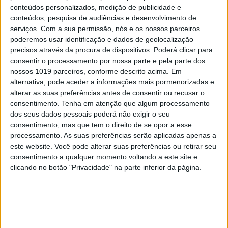
da World Press Photo, História do Ano da World
conteúdos personalizados, medição de publicidade e
Press Photo, Projeto de Longo Prazo da World
conteúdos, pesquisa de audiências e desenvolvimento de
serviços.
Com a sua permissão, nós e os nossos parceiros
Press Photo e o Formato Aberto da World Press
poderemos usar identificação e dados de geolocalização
Photo.
precisos através da procura de dispositivos. Poderá clicar para
consentir o processamento por nossa parte e pela parte dos
nossos 1019 parceiros, conforme descrito acima. Em
alternativa, pode aceder a informações mais pormenorizadas e
alterar as suas preferências antes de consentir ou recusar o
consentimento.
Tenha em atenção que algum processamento
dos seus dados pessoais poderá não exigir o seu
consentimento, mas que tem o direito de se opor a esse
processamento. As suas preferências serão aplicadas apenas a
este website. Você pode alterar suas preferências ou retirar seu
consentimento a qualquer momento voltando a este site e
clicando no botão "Privacidade" na parte inferior da página.
“Águas batidas”, de Anush Babajanyan, para VII
Photo/National Geographic Society, venceu o Projeto de