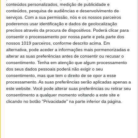
na Europa
conteúdos personalizados, medição de publicidade e
conteúdos, pesquisa de audiências e desenvolvimento de
serviços.
Com a sua permissão, nós e os nossos parceiros
poderemos usar identificação e dados de geolocalização
precisos através da procura de dispositivos. Poderá clicar para
consentir o processamento por nossa parte e pela parte dos
nossos 1019 parceiros, conforme descrito acima. Em
alternativa, pode aceder a informações mais pormenorizadas e
alterar as suas preferências antes de consentir ou recusar o
consentimento.
Tenha em atenção que algum processamento
dos seus dados pessoais poderá não exigir o seu
consentimento, mas que tem o direito de se opor a esse
processamento. As suas preferências serão aplicadas apenas a
este website. Você pode alterar suas preferências ou retirar seu
CULTURA
EXCLUSIVO
consentimento a qualquer momento voltando a este site e
“Calle Málaga”: Carmen Maura põe a
clicando no botão "Privacidade" na parte inferior da página.
velhice nua e o cinema em sentido