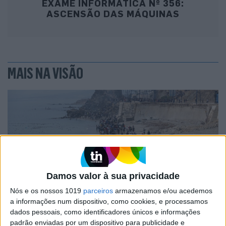
EXAME INFORMÁTICA Nº 356:
ASCENSÃO DAS MÁQUINAS
MAIS NA VISÃO
Damos valor à sua privacidade
Nós e os nossos 1019
parceiros
armazenamos e/ou acedemos
a informações num dispositivo, como cookies, e processamos
OPINIÃO
dados pessoais, como identificadores únicos e informações
Ceuta e os idiotas úteis do trumpismo
padrão enviadas por um dispositivo para publicidade e