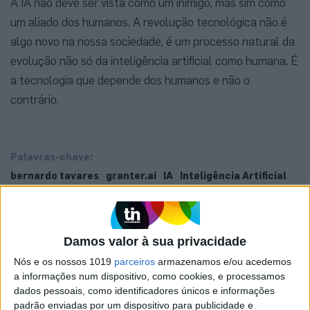
A IA não deve ser vista como um inimigo, mas sim como
um aliado dos humanos. A revolução tecnológica não é
algo novo na nossa sociedade, é um processo natural da
evolução não só da inteligência artificial como humana. É
a tecnologia que depende dos humanos e não o
contrário.
Palavras-chave:
bernardo tavares
granter.ai
IA
Inteligência Artificial
õpinião
Damos valor à sua privacidade
Nós e os nossos 1019
parceiros
armazenamos e/ou acedemos
a informações num dispositivo, como cookies, e processamos
dados pessoais, como identificadores únicos e informações
padrão enviadas por um dispositivo para publicidade e