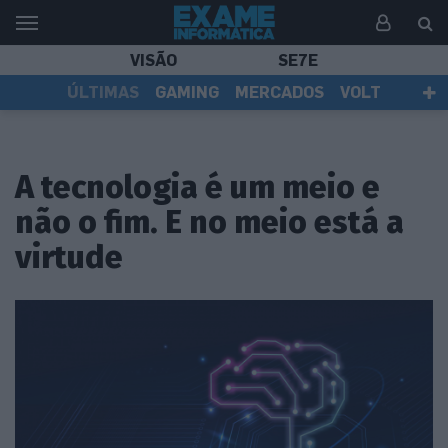
VISÃO
SE7E
ÚLTIMAS
GAMING
MERCADOS
VOLT
EI TV
TESTES
ASSINANTES
A tecnologia é um meio e
não o fim. E no meio está a
virtude