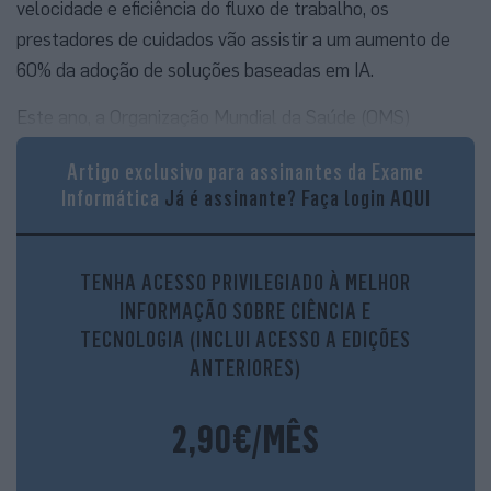
velocidade e eficiência do fluxo de trabalho, os
prestadores de cuidados vão assistir a um aumento de
60% da adoção de soluções baseadas em IA.
Este ano, a Organização Mundial da Saúde (OMS)
reconheceu a importância dos diagnósticos na promoção
Artigo exclusivo para assinantes da Exame
de melhores cuidados, tendo aprovado uma resolução
Informática
Já é assinante?
Faça login AQUI
para fortalecer as capacidades diagnósticas.
TENHA ACESSO PRIVILEGIADO À MELHOR
INFORMAÇÃO SOBRE CIÊNCIA E
TECNOLOGIA (INCLUI ACESSO A EDIÇÕES
ANTERIORES)
2,90€/MÊS