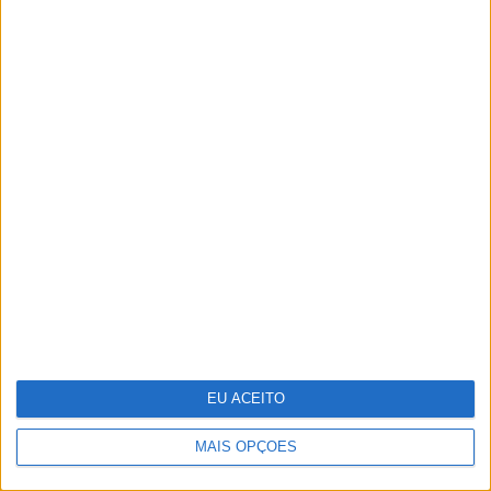
Tesla entregou menos carros no
segundo trimestre do ano
EU ACEITO
Do Liberation Day ao Acordo de Genebra
– O que se segue?
MAIS OPÇÕES