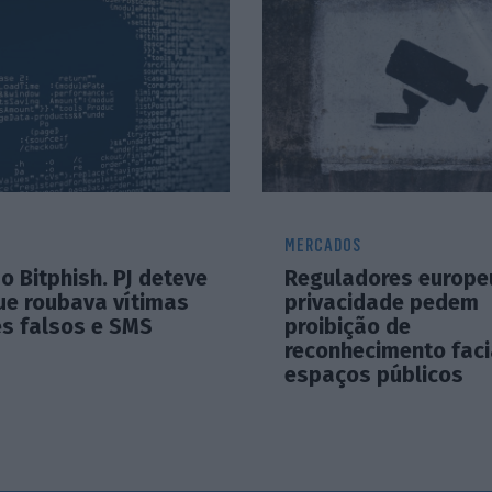
MERCADOS
 Bitphish. PJ deteve
Reguladores europe
ue roubava vítimas
privacidade pedem
es falsos e SMS
proibição de
reconhecimento faci
espaços públicos