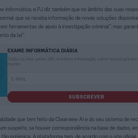
e Informática
, a PJ diz também que no âmbito das suas respo
é normal que se receba informação de novas soluções disponíve
m ferramentas de apoio à investigação criminal”, mas garant
to da lei”.
EXAME INFORMÁTICA DIÁRIA
Todos os dias, pelas 18h, a melhor informação sobre tecnologia em 
mundo
SUBSCREVER
galidade que tem feito da Clearview AI e do seu sistema de r
ar um suspeito, se houver correspondência na base de dados, 
ão polémica. A plataforma tem, de acordo com o site oficial