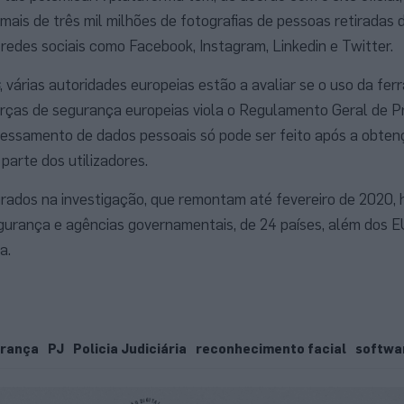
mais de três mil milhões de fotografias de pessoas retiradas 
 e redes sociais como Facebook, Instagram, Linkedin e Twitter.
, várias autoridades europeias estão a avaliar se o uso da fe
orças de segurança europeias viola o Regulamento Geral de 
cessamento de dados pessoais só pode ser feito após a obte
parte dos utilizadores.
ados na investigação, que remontam até fevereiro de 2020, h
gurança e agências governamentais, de 24 países, além dos 
a.
urança
PJ
Policia Judiciária
reconhecimento facial
softwa