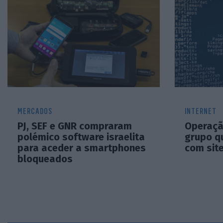
MERCADOS
INTERNET
PJ, SEF e GNR compraram
Operação
polémico software israelita
grupo q
para aceder a smartphones
com sit
bloqueados