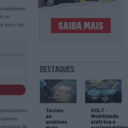
nsabilidades
is no
e que o faz
Portugal e no
DESTAQUES
Testes:
VOLT -
econhecimento
as
Mobilidade
em apenas
análises
elétrica e
, uma base de
mais
sustentabilid