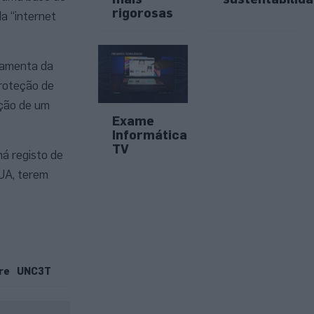
rigorosas
da “internet
rramenta da
Proteção de
nção de um
Exame
Informática
TV
á registo de
EUA, terem
re
UNC3T