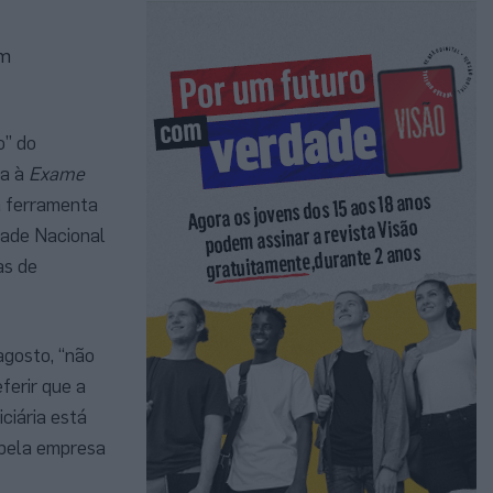
um
o” do
da à
Exame
ca ferramenta
dade Nacional
as de
agosto, “não
ferir que a
ciária está
 pela empresa