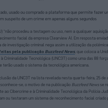
tado, usado ou comprado a plataforma que permite fazer 
um suspeito de um crime em apenas alguns segundos
(PJ) “não procedeu a testagem ou uso, nem a qualquer aquisiçã
ecimento facial da empresa Clearview AI. Em resposta envia
cia de investigação criminal nega assim a utilização da polémi
feitas pela publicação
Buzzfeed News
, que coloca a Uni
 à Criminalidade Tecnológica (UNC3T) como uma das 88 forç
e terão usado o sistema da tecnológica americana.
nclusão da UNC3T na lista revelada nesta quarta-feira, 25 de 
esconhece-se, o motivo de na publicação
Buzzfeed News
se re
 ao Cibercrime e à Criminalidade Tecnológica da Polícia Judi
ram ou testaram um sistema de reconhecimento facial criado