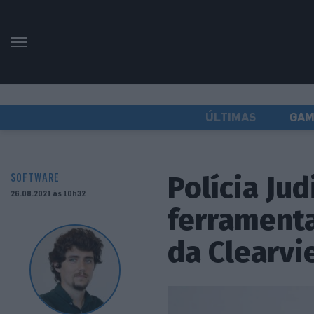
ÚLTIMAS
GAM
Polícia Jud
SOFTWARE
26.08.2021 às 10h32
ferramenta
da Clearvi