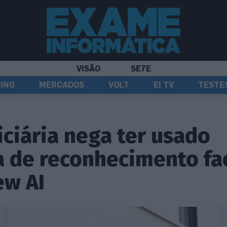
VISÃO
SE7E
ING
MERCADOS
VOLT
EI TV
TESTE
iciária nega ter usado
 de reconhecimento fac
ew AI