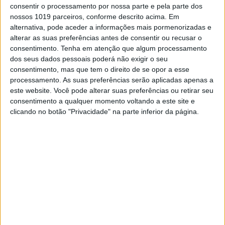
físico através da análise de material genético
consentir o processamento por nossa parte e pela parte dos
recolhido numa amostra de ADN
nossos 1019 parceiros, conforme descrito acima. Em
alternativa, pode aceder a informações mais pormenorizadas e
alterar as suas preferências antes de consentir ou recusar o
consentimento.
Tenha em atenção que algum processamento
Exame Informática
dos seus dados pessoais poderá não exigir o seu
consentimento, mas que tem o direito de se opor a esse
processamento. As suas preferências serão aplicadas apenas a
este website. Você pode alterar suas preferências ou retirar seu
consentimento a qualquer momento voltando a este site e
clicando no botão "Privacidade" na parte inferior da página.
EXAME INFORMÁTICA
Meta (Facebook) encerra sistema de
reconhecimento facial
Solução usada na rede social para identificar
utilizadores em fotos e vídeos de forma
automática tem os dias contados. Empresa