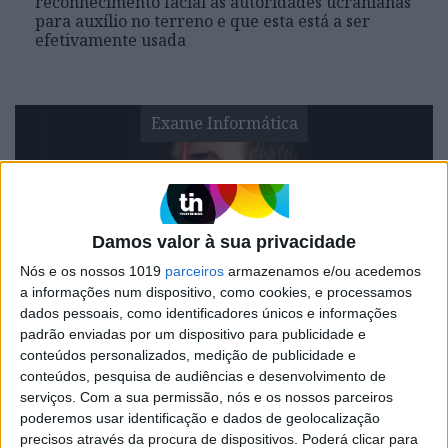
reconhecimento facial às autoridades ucranianas
para auxílio no terreno e que esta está a ser
efetivamente usada
Exame Informática
Damos valor à sua privacidade
Nós e os nossos 1019
parceiros
armazenamos e/ou acedemos
a informações num dispositivo, como cookies, e processamos
dados pessoais, como identificadores únicos e informações
EXAME INFORMÁTICA
padrão enviadas por um dispositivo para publicidade e
Empresa israelita quer
conteúdos personalizados, medição de publicidade e
desenvolver sistema capaz de gerar
conteúdos, pesquisa de audiências e desenvolvimento de
serviços.
Com a sua permissão, nós e os nossos parceiros
rostos a partir de amostras de ADN
poderemos usar identificação e dados de geolocalização
O objetivo é que a ferramenta construa um perfil
precisos através da procura de dispositivos. Poderá clicar para