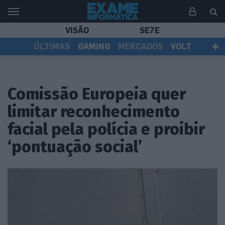
VISÃO
SE7E
ÚLTIMAS
GAMING
MERCADOS
VOLT
EI TV
TESTES
ASSINANTES
Comissão Europeia quer
limitar reconhecimento
facial pela polícia e proibir
‘pontuação social’