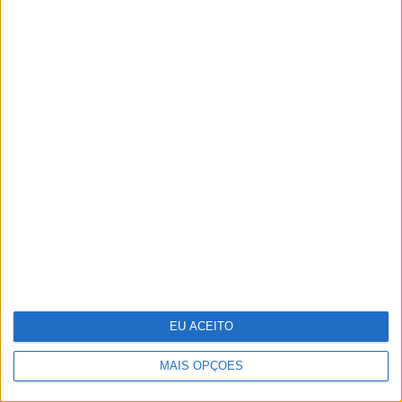
Um novo estúdio em Lisboa para
jantares, showcookings, apresentações
de marcas, todo decorado em português
EU ACEITO
MAIS OPÇÕES