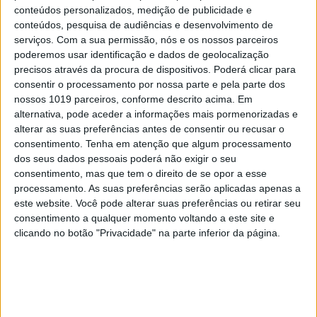
conteúdos personalizados, medição de publicidade e
“autoridades competentes”.
conteúdos, pesquisa de audiências e desenvolvimento de
serviços.
Com a sua permissão, nós e os nossos parceiros
Outras utilizações de alto risco
poderemos usar identificação e dados de geolocalização
precisos através da procura de dispositivos. Poderá clicar para
A CE considera ainda de alto risco todas as
consentir o processamento por nossa parte e pela parte dos
implementações de Inteligência Artificial feitas em
nossos 1019 parceiros, conforme descrito acima. Em
infraestruturas críticas, no ensino, em componentes de
alternativa, pode aceder a informações mais pormenorizadas e
alterar as suas preferências antes de consentir ou recusar o
segurança de hardware (como robôs de cirurgia), no
consentimento.
Tenha em atenção que algum processamento
emprego (como análise de currículos), em serviços
dos seus dados pessoais poderá não exigir o seu
privados essenciais ou serviços públicos (como a
consentimento, mas que tem o direito de se opor a esse
processamento. As suas preferências serão aplicadas apenas a
atribuição, ou não, de um crédito à habitação), em
este website. Você pode alterar suas preferências ou retirar seu
serviços de forças de segurança que podem interferir
consentimento a qualquer momento voltando a este site e
com os direitos fundamentais das pessoas (avaliação de
clicando no botão "Privacidade" na parte inferior da página.
provas de crimes), em tarefas de gestão de migração,
asilo ou controlo de fronteiras e ainda na área judicial.
Todas as aplicações e sistemas de IA que pertençam a