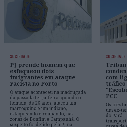
SOCIEDADE
SOCIEDADE
PJ prende homem que
Tribun
esfaqueou dois
condena
imigrantes em ataque
com lig
racista no Porto
tráfico
"Escoba
O ataque aconteceu na madrugada
PCC
da passada terça-feira, quando o
homem, de 26 anos, atacou um
Os três br
marroquino e um indiano,
um ex-ten
esfaqueando e roubando, nas
do Pará –
zonas de Bonfim e Campanhã. O
transport
suspeito foi detido pela PJ na
carga de 