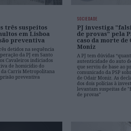
SOCIEDADE
s três suspeitos
PJ investiga "fals
multos em Lisboa
de provas" pela P
são preventiva
caso da morte de
Moniz
três detidos na sequência
peração da PJ em Santo
A PJ tem dúvidas “quant
os Cavaleiros indiciados
autenticidade do auto de
tiva de homicídio do
que serviu de base ao p
 da Carris Metropolitana
comunicado da PSP sobr
prisão preventiva
de Odair Moniz. As decl
dos dois polícias à inves
levantam suspeitas de "f
de provas"