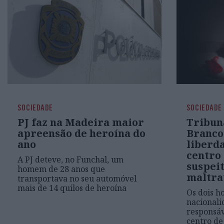
SOCIEDADE
SOCIEDADE
PJ faz na Madeira maior
Tribun
apreensão de heroína do
Branco
ano
liberd
centro
A PJ deteve, no Funchal, um
suspeit
homem de 28 anos que
maltra
transportava no seu automóvel
mais de 14 quilos de heroína
Os dois h
nacionali
responsáv
centro de