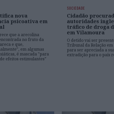
SOCIEDADE
tifica nova
Cidadão procurad
ncia psicoativa em
autoridades ingle
al
tráfico de droga 
em Vilamoura
arece que a arecolina
encontrada no fruto da
O detido vai ser present
areca e que,
Tribunal da Relação em
nalmente", em algumas
para ser apreciada a su
asiáticas, é mascada "para
extradição para o país 
de efeitos estimulantes”