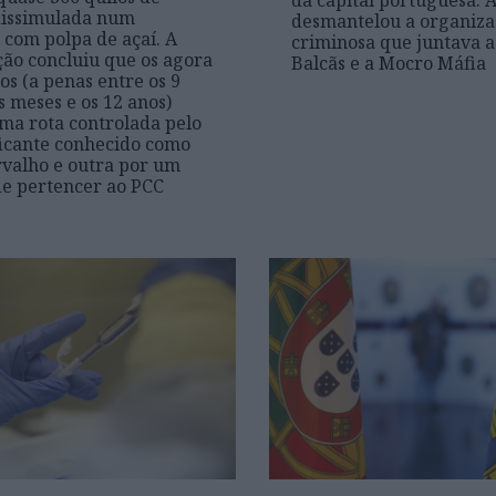
da capital portuguesa. A
dissimulada num
desmantelou a organiza
 com polpa de açaí. A
criminosa que juntava a
ção concluiu que os agora
Balcãs e a Mocro Máfia
s (a penas entre os 9
s meses e os 12 anos)
a rota controlada pelo
icante conhecido como
valho e outra por um
de pertencer ao PCC