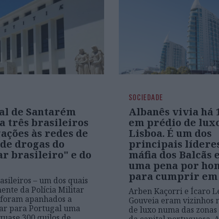
SOCIEDADE
al de Santarém
Albanês vivia há 
 três brasileiros
em prédio de lux
ações às redes de
Lisboa. É um dos
 de drogas do
principais lídere
r brasileiro" e do
máfia dos Balcãs 
uma pena por hom
para cumprir em 
asileiros – um dos quais
ente da Polícia Militar
Arben Kaçorri e Ícaro 
 foram apanhados a
Gouveia eram vizinhos 
ar para Portugal uma
de luxo numa das zonas
quase 300 quilos de