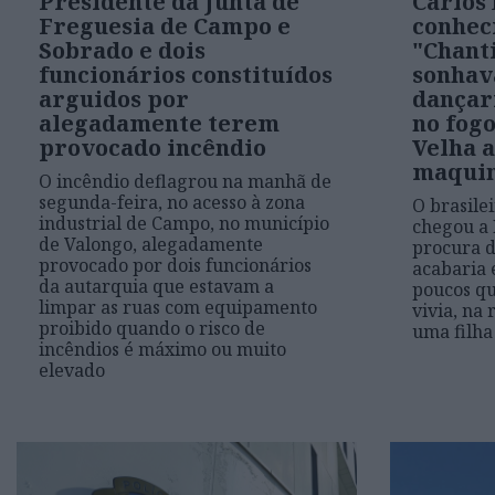
Presidente da Junta de
Carlos
Freguesia de Campo e
conhec
Sobrado e dois
"Chanti
funcionários constituídos
sonhav
arguidos por
dançar
alegadamente terem
no fogo
provocado incêndio
Velha a
maquin
O incêndio deflagrou na manhã de
segunda-feira, no acesso à zona
O brasile
industrial de Campo, no município
chegou a 
de Valongo, alegadamente
procura d
provocado por dois funcionários
acabaria 
da autarquia que estavam a
poucos qu
limpar as ruas com equipamento
vivia, na 
proibido quando o risco de
uma filh
incêndios é máximo ou muito
elevado