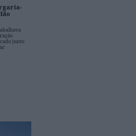
rgaria-
adão
rabalhava
ração
ocado junto
ar