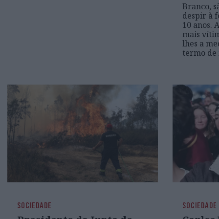
Branco, s
despir à f
10 anos. 
mais víti
lhes a me
termo de 
SOCIEDADE
SOCIEDADE