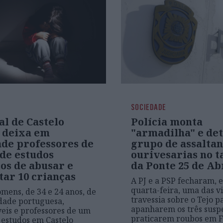
SOCIEDADE
al de Castelo
Polícia monta
 deixa em
"armadilha" e de
ade professores de
grupo de assaltan
 de estudos
ourivesarias no t
os de abusar e
da Ponte 25 de Ab
tar 10 crianças
A PJ e a PSP fecharam, e
quarta-feira, uma das v
omens, de 34 e 24 anos, de
travessia sobre o Tejo p
dade portuguesa,
apanharem os três suspe
eis e professores de um
praticarem roubos em 
 estudos em Castelo