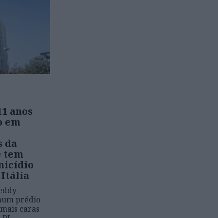
11 anos
o em
s da
e tem
icídio
Itália
Leddy
num prédio
 mais caras