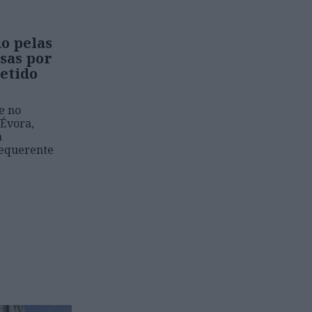
o pelas
sas por
detido
e no
 Évora,
a
requerente