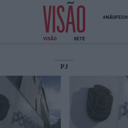
#NÃOFECH
VISÃO
SE7E
PJ