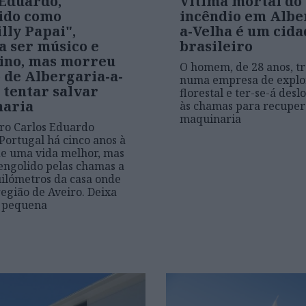
 Eduardo,
Vítima mortal do
ido como
incêndio em Albe
lly Papai",
a-Velha é um cid
a ser músico e
brasileiro
ino, mas morreu
O homem, de 28 anos, t
 de Albergaria-a-
numa empresa de explo
 tentar salvar
florestal e ter-se-á desl
aria
às chamas para recuper
maquinaria
iro Carlos Eduardo
Portugal há cinco anos à
e uma vida melhor, mas
engolido pelas chamas a
ilómetros da casa onde
região de Aveiro. Deixa
a pequena