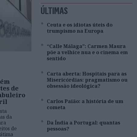
ÚLTIMAS
Ceuta e os idiotas úteis do
trumpismo na Europa
“Calle Málaga”: Carmen Maura
põe a velhice nua e o cinema em
sentido
Carta aberta: Hospitais para as
Misericórdias: pragmatismo ou
tém
obsessão ideológica?
tes de
abuleiro
ril
Carlos Paião: a história de um
cometa
sta
ias da
ara
Da Índia a Portugal: quantas
itos de
pessoas?
Fátima