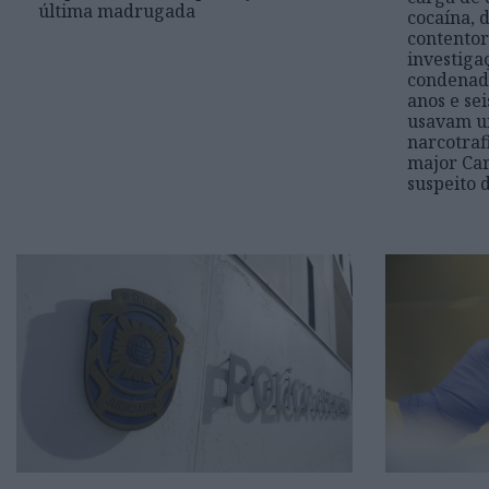
última madrugada
cocaína, 
contentor
investiga
condenado
anos e sei
usavam um
narcotraf
major Car
suspeito 