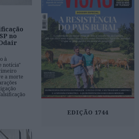
ificação
SP no
 Odair
o à
 notícia"
rimeiro
e a morte
arações
tigação
alsificação
EDIÇÃO 1744