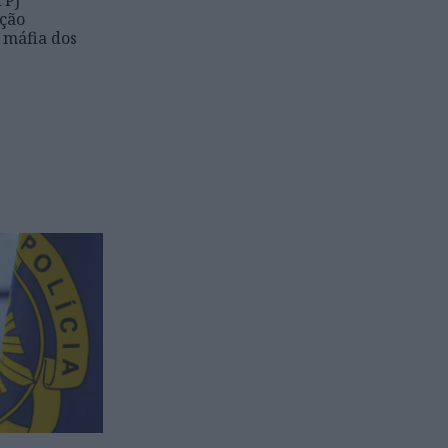
 PJ
ção
 máfia dos