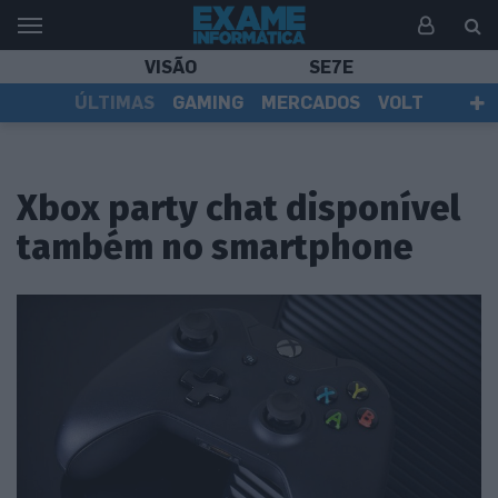
VISÃO
SE7E
ÚLTIMAS
GAMING
MERCADOS
VOLT
EI TV
TESTES
ASSINANTES
Xbox party chat disponível
também no smartphone