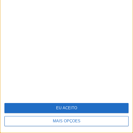
35 lugares à sombra
EU ACEITO
MAIS OPÇÕES