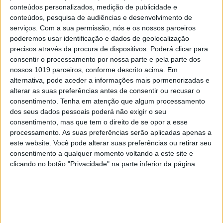
ASCENSÃO DAS MÁQUINAS
conteúdos personalizados, medição de publicidade e
conteúdos, pesquisa de audiências e desenvolvimento de
serviços.
Com a sua permissão, nós e os nossos parceiros
poderemos usar identificação e dados de geolocalização
precisos através da procura de dispositivos. Poderá clicar para
consentir o processamento por nossa parte e pela parte dos
MAIS NA VISÃO
nossos 1019 parceiros, conforme descrito acima. Em
alternativa, pode aceder a informações mais pormenorizadas e
alterar as suas preferências antes de consentir ou recusar o
consentimento.
Tenha em atenção que algum processamento
dos seus dados pessoais poderá não exigir o seu
consentimento, mas que tem o direito de se opor a esse
processamento. As suas preferências serão aplicadas apenas a
este website. Você pode alterar suas preferências ou retirar seu
consentimento a qualquer momento voltando a este site e
clicando no botão "Privacidade" na parte inferior da página.
PENSAR
Viagem a Portugal. Crónica de Luís Leite