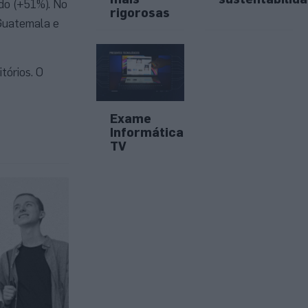
ido (+51%). No
rigorosas
 Guatemala e
tórios. O
Exame
Informática
TV