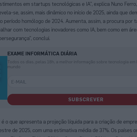
imentos em startups tecnológicas e IA”, explica Nuno Ferro, 
evela-se, assim, mais dinâmico no início de 2025, ainda que d
 período homólogo de 2024. Aumenta, assim, a procura por t
balhar com tecnologias inovadores como IA, bem como em áreas
bersegurança”, conclui.
EXAME INFORMÁTICA DIÁRIA
Todos os dias, pelas 18h, a melhor informação sobre tecnologia em 
mundo
SUBSCREVER
TI é o que apresenta a projeção líquida para a criação de empr
mestre de 2025, com uma estimativa média de 37%. Os países 