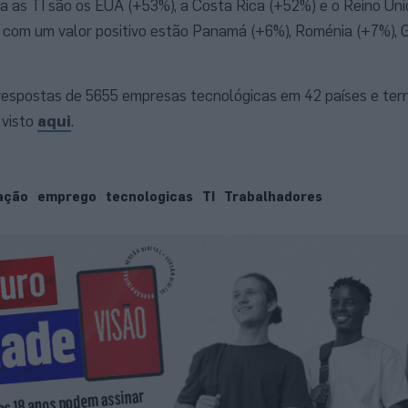
ra as TI são os EUA (+53%), a Costa Rica (+52%) e o Reino Un
a com um valor positivo estão Panamá (+6%), Roménia (+7%),
espostas de 5655 empresas tecnológicas em 42 países e terri
 visto
aqui
.
ação
emprego
tecnologicas
TI
Trabalhadores