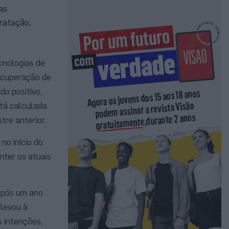
as
ratação,
ecnologias de
ecuperação de
do positivo,
stá calculada
tre anterior.
no início do
ter os atuais
 após um ano
 levou à
 intenções,