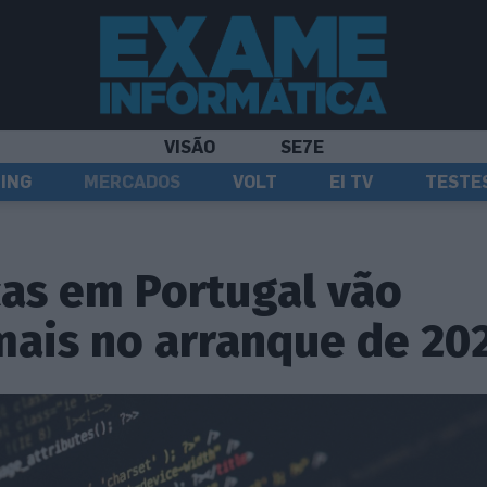
VISÃO
SE7E
ING
MERCADOS
VOLT
EI TV
TESTE
as em Portugal vão
mais no arranque de 20