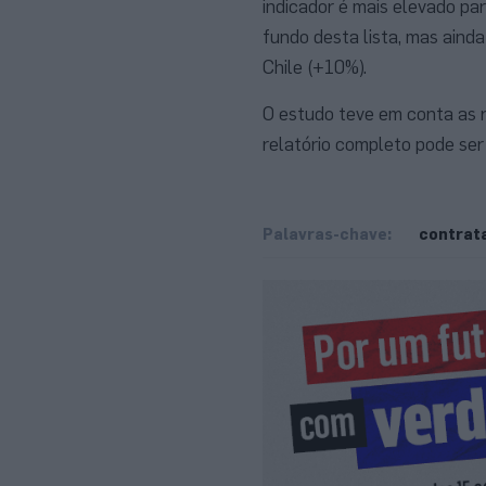
indicador é mais elevado pa
fundo desta lista, mas aind
Chile (+10%).
O estudo teve em conta as r
relatório completo pode ser
Palavras-chave:
contrat