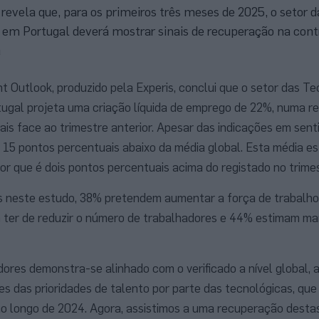
evela que, para os primeiros três meses de 2025, o setor d
em Portugal deverá mostrar sinais de recuperação na cont
a
nt Outlook, produzido pela Experis, conclui que o setor das T
ugal projeta uma criação líquida de emprego de 22%, numa r
is face ao trimestre anterior. Apesar das indicações em senti
 15 pontos percentuais abaixo da média global. Esta média e
r que é dois pontos percentuais acima do registado no trimes
 neste estudo, 38% pretendem aumentar a força de trabalho 
 ter de reduzir o número de trabalhadores e 44% estimam man
res demonstra-se alinhado com o verificado a nível global,
es das prioridades de talento por parte das tecnológicas, que
o longo de 2024. Agora, assistimos a uma recuperação destas