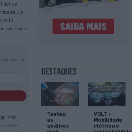
líder de
emonstre um
alento
 prioritárias
Portugal e no
DESTAQUES
Testes:
VOLT -
ego mais
as
Mobilidade
análises
elétrica e
onde este
mais
sustentabilid