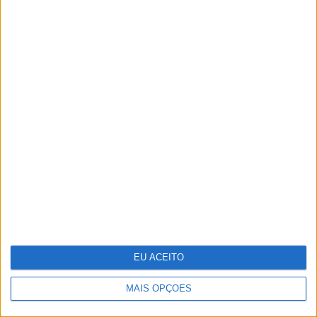
Conheça Cândida, a concorrente mais
ousada de "Hell's Kitchen"
EU ACEITO
MAIS OPÇÕES
Gala especial de Natal de 'A Tua Cara
Não Me é Estranha'