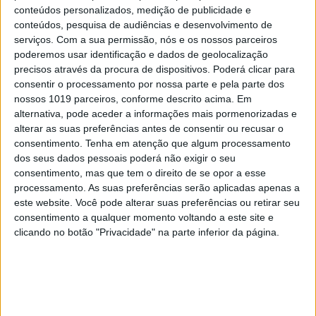
conteúdos personalizados, medição de publicidade e
conteúdos, pesquisa de audiências e desenvolvimento de
serviços.
Com a sua permissão, nós e os nossos parceiros
poderemos usar identificação e dados de geolocalização
precisos através da procura de dispositivos. Poderá clicar para
PÚBLICO
consentir o processamento por nossa parte e pela parte dos
Mais de 105 mil pessoas saíram do
nossos 1019 parceiros, conforme descrito acima. Em
desemprego no segundo trimestre
alternativa, pode aceder a informações mais pormenorizadas e
alterar as suas preferências antes de consentir ou recusar o
consentimento.
Tenha em atenção que algum processamento
dos seus dados pessoais poderá não exigir o seu
Público
consentimento, mas que tem o direito de se opor a esse
processamento. As suas preferências serão aplicadas apenas a
este website. Você pode alterar suas preferências ou retirar seu
consentimento a qualquer momento voltando a este site e
clicando no botão "Privacidade" na parte inferior da página.