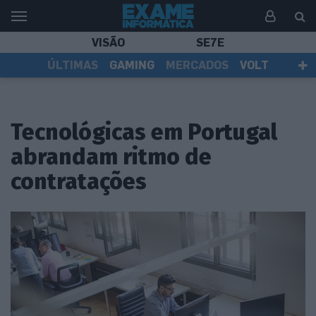
VISÃO
SE7E
ÚLTIMAS
GAMING
MERCADOS
VOLT
EI TV
TESTES
ASSINANTES
Tecnológicas em Portugal
abrandam ritmo de
contratações